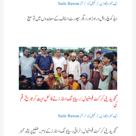
/
/ از
ایک تبصرہ چھوڑیں
کھیل کود
Saile Rawan
ہیڈ کوچ راہل دراوڑ اور دیگر سپورٹ اسٹاف کے معاہدوں میں توسیع
گنجریا رینی کرکٹ فیسٹیول: رسیا یونگ اسٹارز نے فائنل جیت کر تاریخ رقم
کی
/
/ از
ایک تبصرہ چھوڑیں
کھیل کود
Saile Rawan
گنجریا رینی کرکٹ فیسٹیول: ٹرافی رسیا یونگ اسٹارز کے نام ۔ ضلع پریشد ممبر