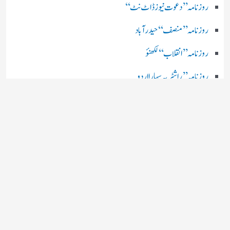
روز نامہ ’’ دعوت نیوز ڈاٹ نٹ‘‘
روزنامہ ’’ منصف‘‘ حیدر آباد
روزنامہ ’’ انقلاب‘‘ لکھنؤ
روز نامہ ’’راشٹریہ سہارا اردو
روزنامہ ’’اخبارمشرق‘‘ کولکاتا
روزنامہ ’’اعتماد‘‘ حیدرآباد
اردو نیوز ’’بی بی سی‘‘