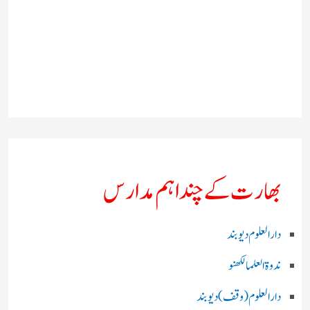
بھارت کے چند اہم مدارس
دارالعلوم دیوبند
ندوۃالعلما لکھنو
دارالعلوم (وقف)دیوبند