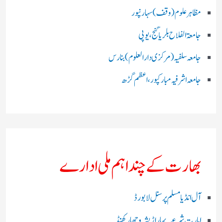
مظاہرعلوم (وقف)سہارنپور
جامعۃ الفلاح بلریاگنج،یوپی
جامعہ سلفیہ(مرکزی دارالعلوم )بنارس
جامعہ اشرفیہ مبارکپور،اعظم گڑھ
بھارت کے چند اہم ملی ادارے
آل انڈیا مسلم پرسنل لا بورڈ
امارت شرعیہ بہار اڑیشہ و جھارکھنڈ