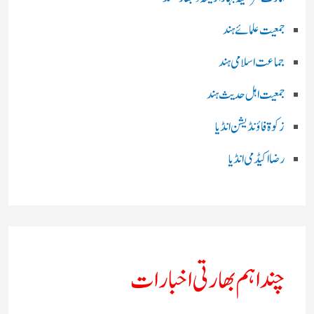
جمعیت علمائے ہند
جماعت اسلامی ہند
جمعیت اہل حدیث ہند
زکوۃ فاؤنڈیشن انڈیا
رضا اکیڈمی انڈیا
چند اہم بھارتی اخبارات