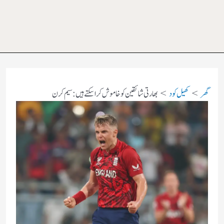
گھر
کھیل کود
بھارتی شائقین کو خاموش کرا سکتے ہیں: سیم کرن