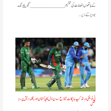
کے ہاتھوں انعامات کی تقسیم ______________ گنجریا یونگ
بوویز کے زیر…
ٹی ٹوینٹی ورلڈ کپ بائیکاٹ تنازع: مدن لال کا پاکستان اور بنگلہ دیش پر ردِ
عمل