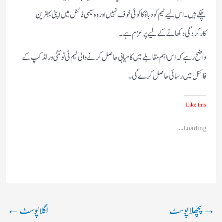
چکے ہیں۔ اس لیے ٹیم کو دباؤ کا کوئی خوف نہیں اور وہ سیمی فائنل میں اپنی بہترین
کارکردگی دکھانے کے لیے پرعزم ہے۔
واضح رہے کہ اس اہم مقابلے میں کامیابی حاصل کرنے والی ٹیم ٹی ٹوئنٹی ورلڈ کپ کے
فائنل میں رسائی حاصل کرے گی۔
Like this:
Loading...
→
پچھلا پوسٹ
اگلا پوسٹ
←