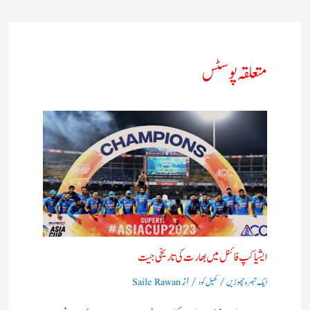
متعلقہ پوسٹس
ایشیا کپ فائنل میں بھارت کی تاریخی جیت
/
/ از
ایک تبصرہ چھوڑیں
کھیل کود
Saile Rawan