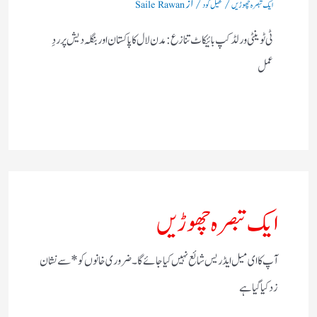
/
/ از
ایک تبصرہ چھوڑیں
کھیل کود
Saile Rawan
ٹی ٹوینٹی ورلڈ کپ بائیکاٹ تنازع: مدن لال کا پاکستان اور بنگلہ دیش پر ردِ
عمل
ایک تبصرہ چھوڑیں
آپ کا ای میل ایڈریس شائع نہیں کیا جائے گا۔
ضروری خانوں کو
*
سے نشان
زد کیا گیا ہے