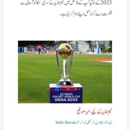
2023 کے ایشیا کپ کے فائنل میں ٹیم انڈیا نے سری لنکا کو آسانی سے
شکست دے کر ٹائٹل اپنے نام کرلیا ہے۔
ٹیم انڈیا کے لیے سنہرا موقع
/
/ از
ایک تبصرہ چھوڑیں
کھیل کود
Saile Rawan