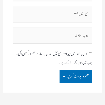
ای
میل**
ویب
سائٹ
اس براؤزر میں میرا نام، ای میل، اور ویب سائٹ محفوظ رکھیں اگلی بار
جب میں تبصرہ کرنے کےلیے۔