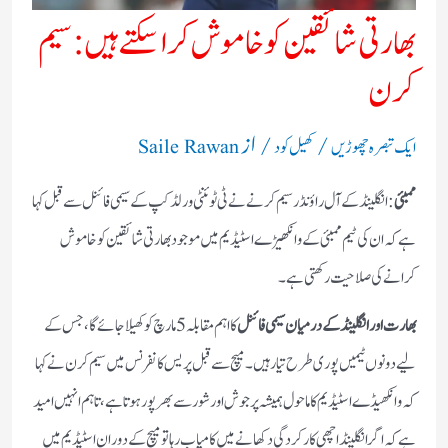
بھارتی شائقین کو خاموش کرا سکتے ہیں: سیم
کرن
/
/ از
ایک تبصرہ چھوڑیں
کھیل کود
Saile Rawan
ممبئی
: انگلینڈ کے آل راؤنڈر سیم کرنے نے ٹی ٹوئنٹی ورلڈ کپ کے سیمی فائنل سے قبل کہا
ہے کہ ان کی ٹیم ممبئی کے وانکھیڑے اسٹیڈیم میں موجود بھارتی شائقین کو خاموش
کرانے کی صلاحیت رکھتی ہے۔
بھارت اور انگلینڈ کے درمیان سیمی فائنل
کا اہم مقابلہ 5 مارچ کو کھیلا جائے گا، جس کے
لیے دونوں ٹیمیں پوری طرح تیار ہیں۔ میچ سے قبل پریس کانفرنس میں سیم کرن نے کہا
کہ وانکھیڈے اسٹیڈیم کا ماحول ہمیشہ پرجوش اور شور سے بھرپور ہوتا ہے، تاہم انہیں امید
ہے کہ اگر انگلینڈ اچھی کارکردگی دکھانے میں کامیاب رہا تو میچ کے دوران اسٹیڈیم میں