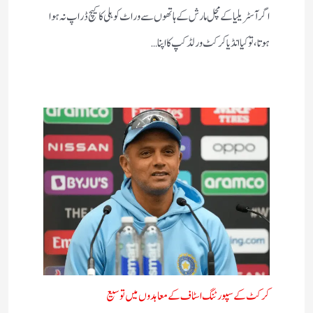
اگر آسٹریلیا کے مچل مارش کے ہاتھوں سے وراٹ کوہلی کا کیچ ڈراپ نہ ہوا
ہوتا ، تو کیا انڈیا کرکٹ ورلڈ کپ کا اپنا…
کرکٹ کے سپورٹنگ اسٹاف کے معاہدوں میں توسیع