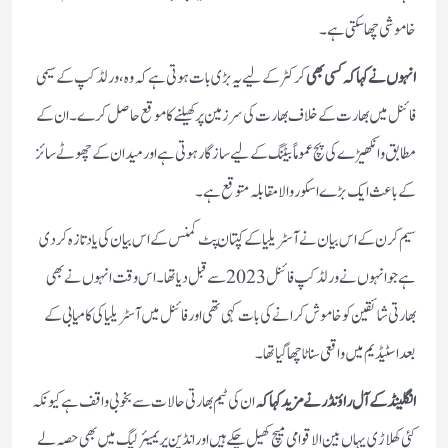
خاموشی چھا سکتی ہے۔
انہوں نے کہا کہ کسی بھی
کرکٹر کے لیے یہ بڑی بات ہوتی ہے کہ وہ ،ورلڈ کپ کے سیمی
فائنل میں بھارت کے خلاف بھارت کی سرزمین پر کھیلنے کا موقع حاصل کرے۔ ان کے
مطابق وانکھیڑے کی پچ عموماً بیٹنگ کے لیے سازگار ہوتی ہے اور میدان کے چھوٹے سائز
کے باعث ایک بڑے اسکور والا مقابلہ متوقع ہے۔
سیم کرن کے اس بیان نے آسٹریلیا کے کپتان پٹ کمنس کے اس بیان کی یاد تازہ کر دی
ہے جو انہوں نے ورلڈ کپ فائنل 2023 سے قبل دیا تھا۔ اس وقت انہوں نے بھی
بھارتی شائقین کو خاموش کرانے کی بات کہی تھی اور فائنل میں آسٹریلیا کی کامیابی کے
بعد اسٹیڈیم میں واقعی سناٹا چھا گیا تھا۔
انگلینڈ کے آل راؤنڈر نے مزید کہا کہ
ان کی ٹیم بھارتی حالات سے بخوبی واقف ہے کیونکہ
کئی کھلاڑی یہاں بین الاقوامی میچ کھیل چکے ہیں اور انڈین پریمیئر لیگ میں بھی حصہ لے