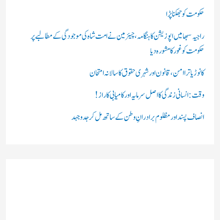
ں
حکومت کو جھکنا پڑا
:
راجیہ سبھا میں اپوزیشن کا ہنگامہ، چیئرمین نے امت شاہ کی موجودگی کے مطالبے پر
حکومت کو غور کا مشورہ دیا
کانوڑ یاترا امن،قانون اور شہری حقوق کا سالانہ امتحان
وقت: انسانی زندگی کا اصل سرمایہ اور کامیابی کا راز !
انصاف پسند اور مظلوم برادرانِ وطن کے ساتھ مل کر جدوجہد