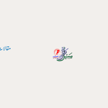
پوسٹ
واد
نیویگیشن
ر
ائیں۔
مقالات