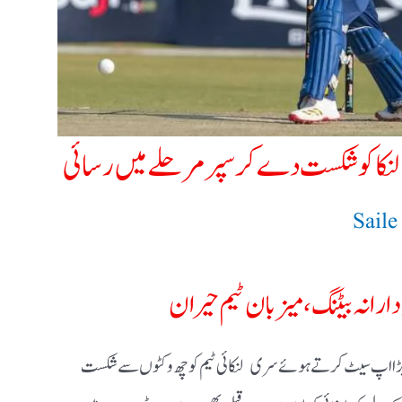
کا کو شکست دے کر سپر مرحلے میں رسائی
Sail
ارانہ بیٹنگ، میزبان ٹیم حیران
میں ایک اور بڑا اپ سیٹ کرتے ہوئے سری لنکائی ٹیم کو چھ وکٹوں سے شکست