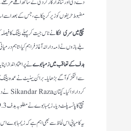
دے دی اور شاندار کارکردگی کے ساتھ اگلے مرحلے کے
مضبوط حریفوں کو زیر کر چکا ہے، جس کے بعد اسے اب 
میچ میں سری لنکا
بلے بازوں نے ذمہ دارانہ آغاز فراہم کیا، تاہم درمیانی 
ہدف کے تعاقب میں زمبابوے
نے پراعتماد انداز اپن
سے اننگز کو آگے بڑھایا۔ برائن بینیٹ نے عمدہ بیٹنگ 
کردار ادا 
میچ کا پانسہ پلٹ دیا۔ زیمبابوے نے مطلوبہ ہدف 19.3 اوورز میں چار وکٹوں کے نقصان پر حاصل کر لیا۔