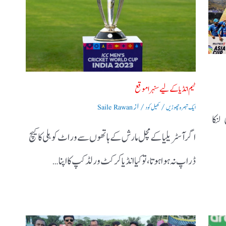
ٹیم انڈیا کے لیے سنہرا موقع
/
/ از
ایک تبصرہ چھوڑیں
کھیل کود
Saile Rawan
 لنکا
اگر آسٹریلیا کے مچل مارش کے ہاتھوں سے وراٹ کوہلی کا کیچ
ڈراپ نہ ہوا ہوتا ، تو کیا انڈیا کرکٹ ورلڈ کپ کا اپنا…