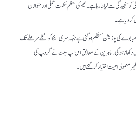
سنجیدگی سے لیا جا رہا ہے۔ ٹیم کی منظم حکمت عملی اور متوازن
کر دیا ہے۔
ابوے کی پوزیشن مستحکم ہو گئی ہے جبکہ سری لنکا کو اگلے مرحلے تک
دگی دکھانا ہوگی۔ ماہرین کے مطابق اس اپ سیٹ نے گروپ کی
یر معمولی اہمیت اختیار کر گئے ہیں۔