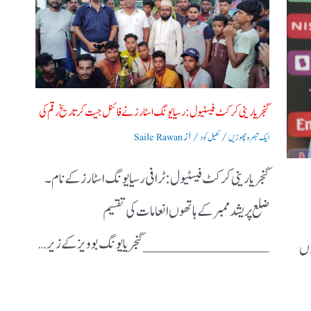
گنجریا رینی کرکٹ فیسٹیول: رسیا یونگ اسٹارز نے فائنل جیت کر تاریخ رقم کی
/
/ از
ایک تبصرہ چھوڑیں
کھیل کود
Saile Rawan
گنجریا رینی کرکٹ فیسٹیول: ٹرافی رسیا یونگ اسٹارز کے نام ۔
ضلع پریشد ممبر کے ہاتھوں انعامات کی تقسیم
______________ گنجریا یونگ بوویز کے زیر…
وں