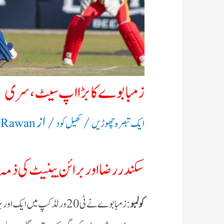
زمبابوے کا بڑا اپ سیٹ، سری لن
/
/ از
ایک تبصرہ چھوڑیں
کھیل کود
e Rawan
سکندر رضا اور برائن بینیٹ کی ذمہ د
کولمبو
: زمبابوے نے ٹی20 ورلڈ کپ 