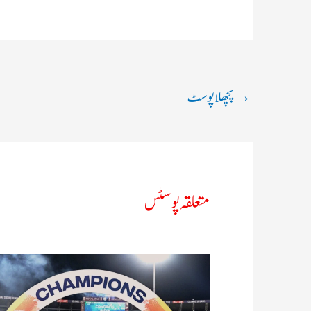
→
پچھلا پوسٹ
متعلقہ پوسٹس