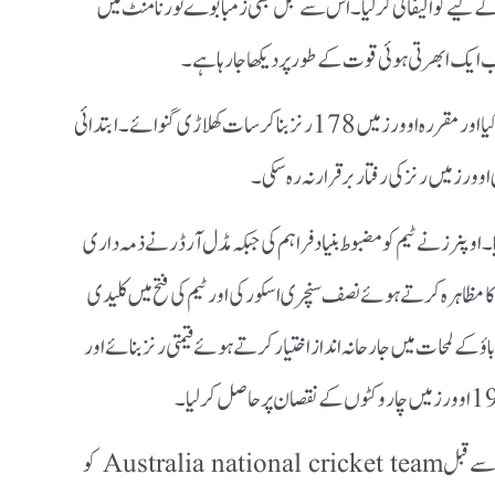
 لیے کوالیفائی کر لیا۔ اس سے قبل بھی زمبابوے ٹورنامنٹ میں
ایک ابھرتی ہوئی قوت کے طور پر دیکھا جا رہا ہے۔
نے ٹاس جیت کر پہلے بیٹنگ کا فیصلہ کیا اور مقررہ اوورز میں 178 رنز بنا کر سات کھلاڑی گنوائے۔ ابتدائی
اوورز میں رنز کی رفتار برقرار نہ رہ سکی۔
ایا۔ اوپنرز نے ٹیم کو مضبوط بنیاد فراہم کی جبکہ مڈل آرڈر نے ذمہ داری
کا مظاہرہ کرتے ہوئے نصف سنچری اسکور کی اور ٹیم کی فتح میں کلیدی
کیا۔ کپتان Sikandar Raza نے دباؤ کے لمحات میں جارحانہ انداز اختیار کرتے ہوئے قیمتی رنز بنائے اور
یہ کامیابی اس لحاظ سے بھی اہم ہے کہ زیمبابوے اس سے قبل Australia national cricket team کو