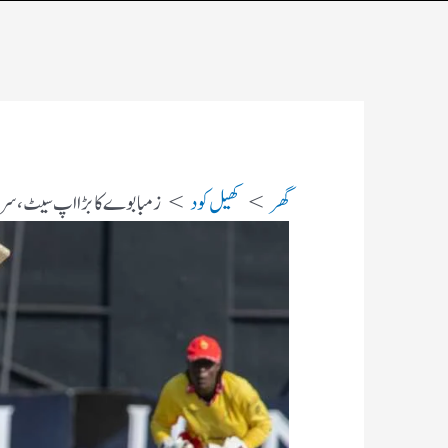
گھر
کھیل کود
زمبابوے کا بڑا اپ سیٹ، سری