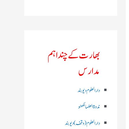
بھارت کے چند اہم
مدارس
دارالعلوم دیوبند
ندوۃالعلما لکھنو
دارالعلوم (وقف)دیوبند