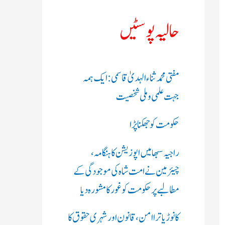
ک
حالیہ پوسٹیں
ر
ی
مفتی محمد ثناء الہدیٰ قاسمی: ایک ہمہ
ں
جہت علمی و ملی شخصیت
:
حکومت کو جھکنا پڑا
راجیہ سبھا میں اپوزیشن کا ہنگامہ،
چیئرمین نے امت شاہ کی موجودگی کے
مطالبے پر حکومت کو غور کا مشورہ دیا
کانوڑ یاترا امن،قانون اور شہری حقوق کا