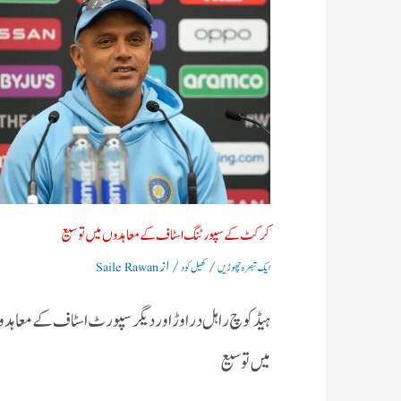
کرکٹ کے سپورٹنگ اسٹاف کے معاہدوں میں توسیع
/
/ از
ایک تبصرہ چھوڑیں
کھیل کود
Saile Rawan
ہیڈ کوچ راہل دراوڑ اور دیگر سپورٹ اسٹاف کے معاہد
میں توسیع