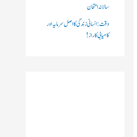
سالانہ امتحان
وقت: انسانی زندگی کا اصل سرمایہ اور
کامیابی کا راز !