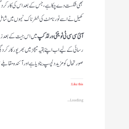
بھی شکست دے چکا ہے، جس کے بعد اس کی کارکردگی کو 
کھیل نے اسے ٹورنامنٹ کی خطرناک ٹیموں میں شامل 
آئ سی سی ٹی ٹوینٹی ورلڈ کپ
میں اس جیت کے بعد زمب
رسائی کے لیے اب اپنے بقیہ میچز میں بھرپور کارکر
صورتحال کو مزید دلچسپ بنا دیا ہے اور آئندہ مقابلے غ
Like this:
Loading...