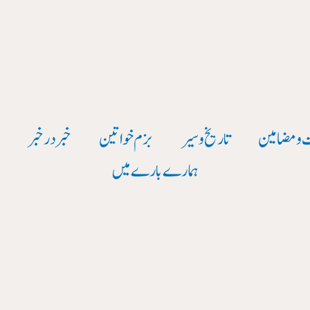
 و مضامین
تاریخ وسیر
بزم خواتین
خبر در خبر
و
ہمارے بارے میں