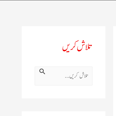
تلاش کریں
ت
ل
ا
ش