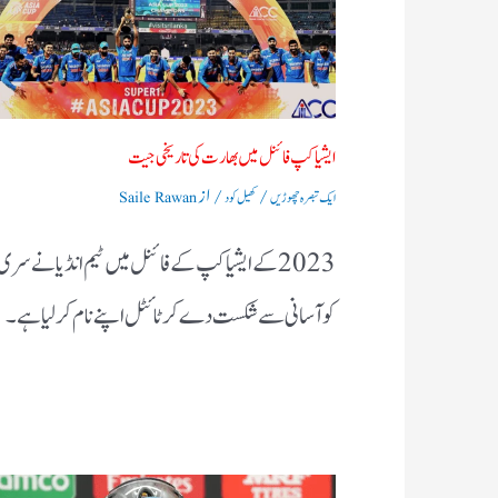
ایشیا کپ فائنل میں بھارت کی تاریخی جیت
/
/ از
ایک تبصرہ چھوڑیں
کھیل کود
Saile Rawan
2023 کے ایشیا کپ کے فائنل میں ٹیم انڈیا نے سری
کو آسانی سے شکست دے کر ٹائٹل اپنے نام کرلیا ہے۔