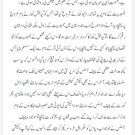
ہے،قسمت اسی پر مہربان ہوتی ہے،جس کے قلم میں کمیشن کی روشنائی ہوتی ہے،
جمہوریت کے نام پر یہ تماشہ راجیو کمار نے شروع کیا تھا،جس کو گیانیش کمار نےبام عروج
پر پہنچادیا، آنے والا مؤرخ جب ہندوستان میں جمہوریت کے زوال، بلکہ فناء کی داستان
رقم کرے گا،تو گیانیش کمار کا کردار سر فہرست ہوگا،اس اکیلے شخص نے جمہوریت کو اتنا
نقصان پہنچایا جو کسی نے نہیں پہنچایا،اس نے ایس آئی آر کے نام سے ایک سسٹم بنایا جس
کے ذریعہ بی جے پی کی مخالف پارٹیوں کے ووٹرس کو تہ تیغ کردیا گیا، افسوس کہ یہ سب
کچھ عدالت عظمی کے چیف جسٹس کی سرپرستی میں ہوا،جہاں مہینوں تک سماعت کا
سلسلہ چلتا رہا اور آخر اس نے بھی الیکشن کمیشن کے تمام حربوں کے سامنے ہتھیار ڈال
دیا،بلکہ اسے سند جواز فراہم کردیا،انصاف اس سے پہلے کبھی اتنا رسوا نہیں ہوا،جتنا سپریم
کورٹ کے چیف جسٹس کے سامنے ہوا،الیکشن کی ڈیوٹی میں مصروف اہلکاروں کے نام
ووٹر لسٹ سے حذف کر دیئے گئے، جب یہ قضیہ سپریم کورٹ پہنچا تو موجودہ چیف
جسٹس نے جو جواب دیا اس کو سنکر اہل خرد سر پکڑ کر بیٹھ گئے،انہوں نے کہا آپ الیکشن