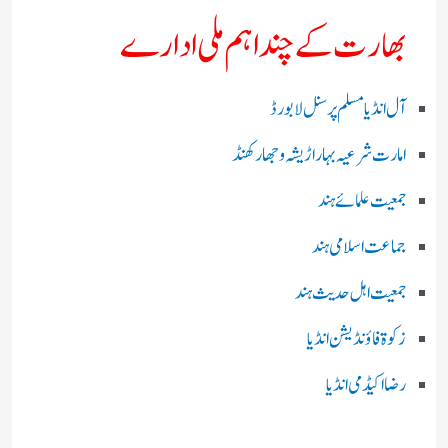
بھارت کے چند اہم ملی ادارے
آل انڈیا مسلم پرسنل لا بورڈ
امارت شرعیہ بہار اڑیشہ و جھارکھنڈ
جمعیت علمائے ہند
جماعت اسلامی ہند
جمعیت اہل حدیث ہند
زکوۃ فاؤنڈیشن انڈیا
رضا اکیڈمی انڈیا