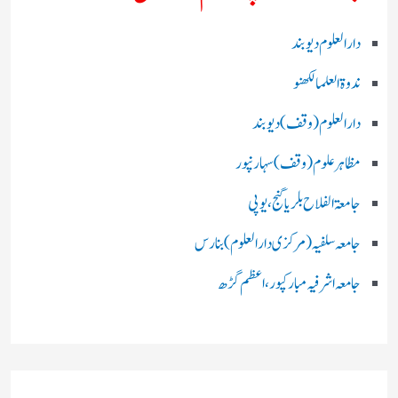
دارالعلوم دیوبند
ندوۃالعلما لکھنو
دارالعلوم (وقف)دیوبند
مظاہرعلوم (وقف)سہارنپور
جامعۃ الفلاح بلریاگنج،یوپی
جامعہ سلفیہ(مرکزی دارالعلوم )بنارس
جامعہ اشرفیہ مبارکپور،اعظم گڑھ