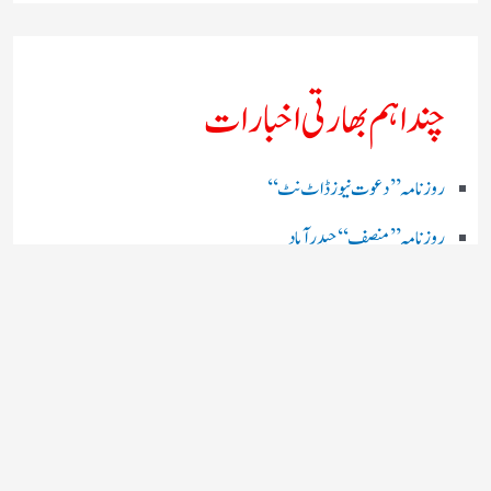
چند اہم بھارتی اخبارات
روز نامہ ’’ دعوت نیوز ڈاٹ نٹ‘‘
روزنامہ ’’ منصف‘‘ حیدر آباد
روزنامہ ’’ انقلاب‘‘ لکھنؤ
روز نامہ ’’راشٹریہ سہارا اردو
روزنامہ ’’اخبارمشرق‘‘ کولکاتا
روزنامہ ’’اعتماد‘‘ حیدرآباد
اردو نیوز ’’بی بی سی‘‘