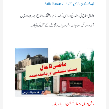
/
/ از
ایک تبصرہ چھوڑیں
تجزیہ و تنقید
Saile Rawan
انسانی سماج کی رہنمائی اور اس کے روز مرہ مختلف النوع وہمہ جہت پیش
آمدہ مسائل ، حاجات ، ضروریات وتقاضے کے حل کی بنیاد…
ماضی تا حال، مسئلہ فلسطین اور جامعہ ملیہ