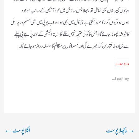
ہمایوں کبیرخان بھی شامل تھا،بھلا جس سازش میں خود آستین کے سانپ موجود
ہوں،وہ کیوں کر ناکام ہو سکتی ہے؟بنگال میں یہی ہوا اور اب یوپی میں بھی مسلم وزیر اعلی
کا شوشہ چھوڑا جائے گا،جس کا کوئی نتیجہ نہیں نکلے گا،البتہ الیکشن کے بعد بی جے پی پہلے
سے زیادہ طاقتور بن کر ابھرے گی اور مسلمانوں پر مظالم کا سلسلہ دراز ہوجائے گا۔
Like this:
Loading...
→
پچھلا پوسٹ
اگلا پوسٹ
←