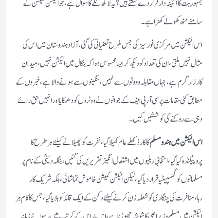
جمہوریت کا آئینہ دار قرار دے سکتے ہیں؟یہ لاکھ ٹکے کا سوال ہے،جو الیکشن کمیشن کے
سامنے منھ کھولے کھڑا ہے۔
اس الیکشن میں مرکزی فورسیز کی جس طرح تعنیاتی کی گئی ،آزاد ہندوستان میں اس کی
مثال نہیں ملتی ،ان کی تعداد کو دیکھ کر ایسا محسوس ہوا کہ بنگال میں الیکشن نہیں،میدان
کارزار گرم ہے،جہاں مقابلہ وووٹوں سے نہیں ،سنگینوں سے ہونے والا ہے،خبروں کے
مطابق کئی مقامات پر سی آر پی ایف کے جوانوں نے ووٹروں کو دھمکایا اور انہیں حق رائے
دہی سے روکنے کی کوششیں کیں۔
اس الیکشن میں ہندو مسلم
کا کارڈ کھلے عام کھیلا گیا، نفرت کو پھیلانے کیلئے ہر طرح کا
پروپیگنڈہ کیا گیا،انتخابی ریلیوں میں اشتعال انگیز تقریریں کی گئیں،بنگلہ دیشی کے نام پر
مسلمانوں کو گھسپیٹیا قرار دیا گیا،لیکن الیکشن کمیشن خاموش تماشائی ،بلکہ شریک کار
رہا،منافرت کی چنگاری کو شعلہ زن کرنے کیلئے دکن کے ایک قائد کو بلایا گیا،جس کا کام ہر
الیکشن میں مسلم وزیر اعلی کا شوشہ چھوڑنا ہے،اس بار اس کے کرتب میں رسوائے زمانہ