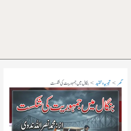
گھر
تجزیہ و تنقید
بنگال میں جمہوریت کی شکست