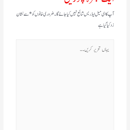
آپ کا ای میل ایڈریس شائع نہیں کیا جائے گا۔
ضروری خانوں کو
*
سے نشان
زد کیا گیا ہے
یہاں
تحریر
کریں۔۔