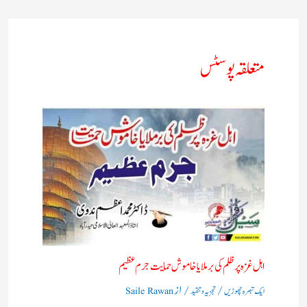
متعلقہ پوسٹس
اہل غزہ پر ظلم کی برملا یا خاموش حمایت جرم عظیم
/
/ از
ایک تبصرہ چھوڑیں
تجزیہ و تنقید
Saile Rawan