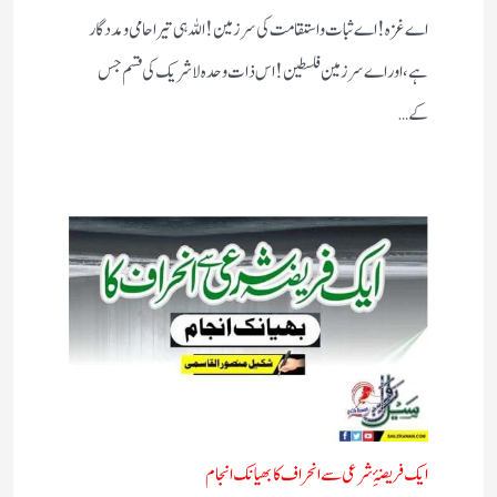
اے غزہ! اے ثبات واستقامت کی سرزمین! اللہ ہی تیرا حامی ومددگار
ہے، اور اے سرزمین فلسطین! اس ذات وحدہ لاشریک کی قسم جس
کے…
ایک فریضۂِ شرعی سے انحراف کا بھیانک انجام