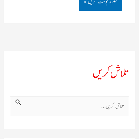
تلاش کریں
ت
ل
ا