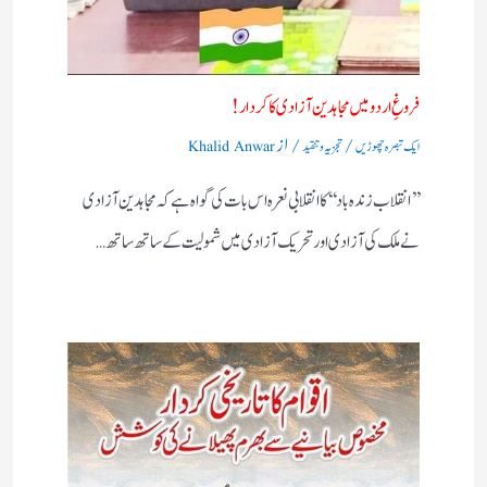
فروغِ اردو میں مجاہدین آزادی کا کردار!
/
/ از
ایک تبصرہ چھوڑیں
تجزیہ و تنقید
Khalid Anwar
’’انقلاب زندہ باد‘‘کا انقلابی نعرہ اس بات کی گواہ ہے کہ مجاہدین آزادی
نے ملک کی آزادی اور تحریک آزادی میں شمولیت کے ساتھ ساتھ…