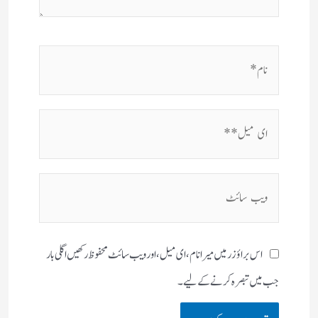
نام*
ای
میل**
ویب
سائٹ
اس براؤزر میں میرا نام، ای میل، اور ویب سائٹ محفوظ رکھیں اگلی بار
جب میں تبصرہ کرنے کےلیے۔