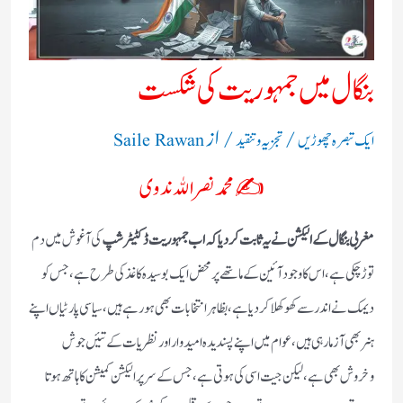
بنگال میں جمہوریت کی شکست
/
/ از
ایک تبصرہ چھوڑیں
تجزیہ و تنقید
Saile Rawan
✍️ محمد نصر الله ندوی
مغربی بنگال کے الیکشن نے یہ ثابت کردیا کہ اب جمہوریت ڈکٹیٹرشپ
کی آغوش میں دم
توڑ چکی ہے،اس کا وجود آئین کے ماتھے پر محض ایک بوسیدہ کاغذ کی طرح ہے،جس کو
دیمک نے اندر سے کھوکھلا کردیا ہے،بظاہر انتخابات بھی ہو رہے ہیں،سیاسی پارٹیاں اپنے
ہنر بھی آزما رہی ہیں،عوام میں اپنے پسندیدہ امیدوار اور نظریات کے تئیں جوش
وخروش بھی ہے،لیکن جیت اسی کی ہوتی ہے،جس کے سرپر الیکشن کمیشن کا ہاتھ ہوتا