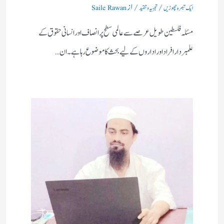
/
/ از
ایک تبصرہ چھوڑیں
تجزیہ و تنقید
Saile Rawan
مسئلہ فلسطین طویل عرصے سے عالمی سطح پر انصاف اور انسانی حقوق کے
علمبردار افراد اور اداروں کے لیے بحث کا موضوع رہا ہے۔ ان…