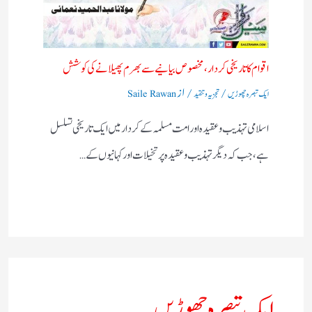
اقوام کا تاریخی کردار،مخصوص بیانیے سے بھرم پھیلانے کی کوشش
/
/ از
ایک تبصرہ چھوڑیں
تجزیہ و تنقید
Saile Rawan
اسلامی تہذیب و عقیدہ اور امت مسلمہ کے کردار میں ایک تاریخی تسلسل
ہے، جب کہ دیگر تہذیب و عقیدہ پر تخیلات اور کہانیوں کے…
ایک تبصرہ چھوڑیں