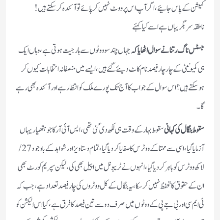
کمیشن کے پاس جائیے ،اگر آپ اس پر ووٹ نہیں کرپائے تو آئندہ کرسکتے ہیں!
ناطقہ سربگریباں ہے اسے کیا کہئے
جسٹس ناگ رتنا نے سوال اٹھایا کہ
جہاں چند سو ووٹوں سے ہار جیت ہوتی ہے ،وہاں ایک
ہی کمیونیٹی کے چار چار فیصد نام کاٹ دیئے گئے ہیں،ایسے میں منصفانہ انتخابات کیوں کر
ہو سکتے ہیں؟اس سوال کےجواب کا آج تک پورے ملک کو انتظار ہے اور آئندہ بھی رہے
گا۔
سقوط بنگال کی کہانی
سقوط بہار کے وقت ہی لکھ دی گئی تھی،ایس آئی آر کا جو ہتھیار یہاں
آزمایا گیا ،اسی سے ممتا کے ووٹرس کا صفایا کردیا گیا،تمام دستاویز اور شواہد کے باوجود 27/
لاکھ ووٹرس کو باہر کردیا گیا،انہوں نے ٹریبونل میں اپیل بھی کی ،لیکن سپریم کورٹ بھی
ان کے حقوق کا تحفظ نہیں کرسکا،یہ بنگال کے کل ووٹروں کی چار فیصد تعداد ہے،جب کہ
ٹی ایم سی اور بی جے پی کے ووٹوں میں صرف دو سے تین فیصد کا فرق ہے،کیا اس الیکشن کو