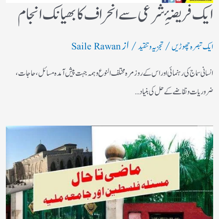
ایک فریضۂِ شرعی سے انحراف کا بھیانک انجام
/
/ از
ایک تبصرہ چھوڑیں
تجزیہ و تنقید
Saile Rawan
انسانی سماج کی رہنمائی اور اس کے روز مرہ مختلف النوع وہمہ جہت پیش آمدہ مسائل ، حاجات ،
ضروریات وتقاضے کے حل کی بنیاد…