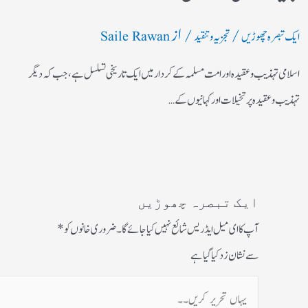
/
/ از
ایک تبصرہ چھوڑیں
تجزیہ و تنقید
Saile Rawan
اسلامی تہذیب و عقیدہ اور امت مسلمہ کے کردار میں ایک تاریخی تسلسل ہے، جب کہ دیگر
تہذیب و عقیدہ پر تخیلات اور کہانیوں کے…
ایک تبصرہ چھوڑیں
آپ کا ای میل ایڈریس شائع نہیں کیا جائے گا۔
ضروری خانوں کو
*
سے نشان زد کیا گیا ہے