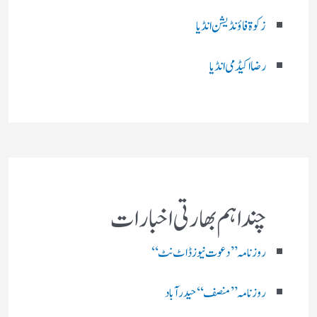
زکوۃ فاؤنڈیشن انڈیا
رضا اکیڈمی انڈیا
چند اہم بھارتی اخبارات
روز نامہ ’’ دعوت نیوز ڈاٹ نٹ‘‘
روزنامہ ’’ منصف‘‘ حیدر آباد