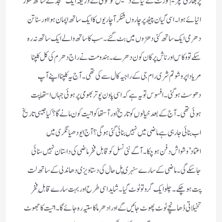
پر بھارتی سپریم کورٹ کے نیائے دھیش گوگوئی کے ذریعہ ایک مسجد کے ساتھ گھور
انیائے ہوا۔ اسی گیان پیٹھ پر چاروں شنکر آچاریوں کا ایک ساتھ اپمان ہوا اور سناتن
دھرمی ایک ساتھ کئی دھڑوں میں بٹ گئے۔ سب کا ساتھ والے ایک ساتھ نہ رہ
سکے تو وکاس اور ناش پر کان کون دھرے۔ ہندومت نے راج دھرم کی کل کلپنا
مریادا پروشوتم شری رام جی کے راجیہ کال سے کی تھی۔ آج یہ کلپنا اپنے آپ
دھوسٹ ہوگئی۔ افسوس تو یہ ہےکہ اسی پاون پوتر بھومی پر ہوئی جہاں استھاپت
ہوئی تھی۔ آج کے بعد خیالوں کو تاریخ اور آستھا کو اتیت کون مانے گا؟ کیا جیسی تاریخ
اب بنائی جارہی ہے ماضی میں نہیں بنائی گئی ہوگی ؟آج ایودھیا نگری میں
اعتماد’وشواش دفن ہوچکا۔ آگے نئی نسل کو قابل فخر ماضی کی داستان نہیں سنائی
جاسکے گی۔ ماضی کے سارے سنہری پل حال کی دستاویزی دھاندلی کے ساتھ لت
پت ہوچکے۔ چلو ایک گرو تو ٹوٹ گیا۔ شاید اسی طرح اور بہت سارے قابلِ فخر
تخیلاتی ڈھانچے ٹوٹ پھوٹ جائیں گے اور ادھرما کا ستیہ رہ جائے گا۔ اتیت کا جھوٹ