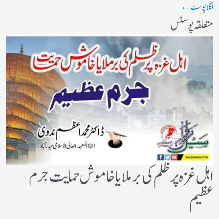
اگلا پوسٹ
←
متعلقہ پوسٹس
اہل غزہ پر ظلم کی برملا یا خاموش حمایت جرم
عظیم