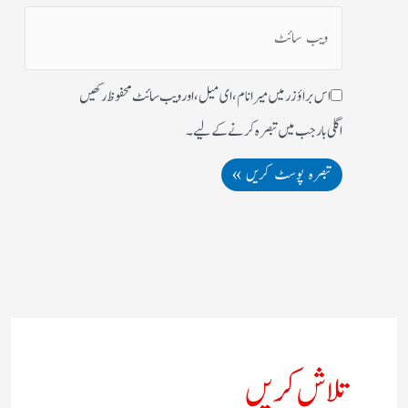
اس براؤزر میں میرا نام، ای میل، اور ویب سائٹ محفوظ رکھیں
اگلی بار جب میں تبصرہ کرنے کےلیے۔
تلاش کریں