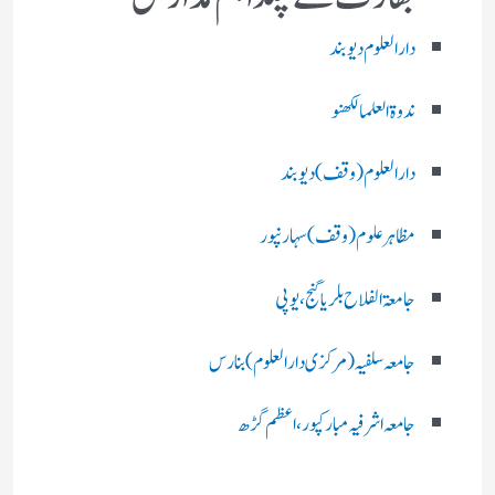
دارالعلوم دیوبند
ندوۃالعلما لکھنو
دارالعلوم (وقف)دیوبند
مظاہرعلوم (وقف)سہارنپور
جامعۃ الفلاح بلریاگنج،یوپی
جامعہ سلفیہ(مرکزی دارالعلوم )بنارس
جامعہ اشرفیہ مبارکپور،اعظم گڑھ