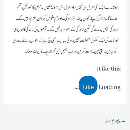
ہوتا۔ اب ایک نئی منزل ہی نہیں راہ منزل بھی ڈھونڈھیں۔ جشن کا شور کل تھم
جائے گا۔ زندگی اپنے محور پر پابند سفر ہوگی۔ اور ہم پچیس کروڑ پرعزم رہیں گے۔
زندگی نہیں بدلے گی لیکن زندگی کے اطوار بدلیں گے۔ قوموں کی زندگی کا حال ہی
کائنات کی ایک اکلوتی حقیقت نہیں ہوتی۔ ہاں یہ بھی سچ ہے کہ احوال بدلنے سے ہی
تقدیریں بدلتی ہیں۔ ہمت کریں اور اب ہمیں یہی کرنا ہے۔ کان اللہ معنا۔
Like this:
Like
Loading...
→
پچھلا پوسٹ