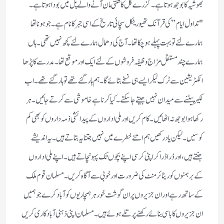
بھوشیہ کا بوجھ ہوتا ہے۔ گزرے کل کا شکتی مان آنے والے پل میں بودا ہوتا ہے۔
"تداول ایام” کی قرآنک تھیوریٹکل سچائی تاریخ کے اسی جبر کا نام ہے۔ جو ہونا تھا
ہمارے لئے تو بہت پہلے ہوچکا تھا۔ آج کی دھمال ہمارے لئے کچھ نہیں تھی۔ ہاں
ہمارے چند مستقل مزاج وظیفہ فروشوں کے لئے ایک اور موقع تھا۔ مدرسے کا پڑھا
الکٹریشین سے ٹرک لیکر ایسے ہی نسخے بتائے گا۔ ہم ہار گئے تھے تو ہار گئے تھے۔ اب
لکیر پیٹنے سے میدان نہیں جیتے جاسکتے۔ کیا کرنا ہے خاموشی سے کرتے جائیں۔ ہر
رکھا ہوا بوجھ نہ اٹھائیں۔ کام کریں اور ملی اداروں کے پیدائشی ذمہ داروں کو بھی کم
کوسیں۔ لیکن یاد رکھیں ہم اتنے خطرے میں نہیں جتنا یہ بتاتے ہیں ۔یہ اندیشے
جنتے ہیں، اور ڈرا ڈرا کر اپنی کرسی اپنے بچوں تک پہونچاتے ہیں۔ اپنے ملی اداروں
کے برہمنوں کو ریٹائرمنٹ کی ضرورت اور خوبی سے آگاہ کریں۔ مسلمان قوم ملک
کے ساتھ رہے اور ان جزیروں پر ان گوشت خور ہرہمچاریوں کو آباد کرے جو ہمیں
ان جزیروں کا باسی بنائے رکھنے پر تلے ہوئے ہیں۔ مسلمان اپنی ذہنی آبادکاری کریں