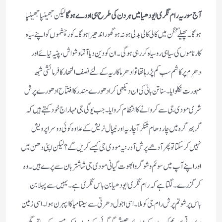
آج سوریہ رام نگری ایودھیا میں ہردن کی طرح ہی اودے ہوگا
لیکن جھینپا جھینپا
ہوگا۔ پھیلے گگن میں کالی کالی بدلی ہو نہ ہو گھور اندھیرا ہوگا ۔ کور چشموں کو اپنے سیاہ
کارناموں کی سیاہی روسیاہ کررہی ہوگی۔ ان کو دین دیا آتماوشواش، پنیہ نیائے اور
دھرم پرکاشم سب کم پڑ رہا تھا تو ادھرما کاریہ کے لئےنصف النھار کا فرمائشی شبھ
مہورت نکلوایا۔ سناتن بانی کی ان دیکھی کر ادھورے مندر کا افتتاح ادھورے پرش
شری مودی جی سے کروانے کا انتظام کروایا۔ جب یوگی جی مہاراج خود کہتے ہیں کہ
گربھ گرہ میں چاردھام شنکر آچاریہ اور نیپال نریش کے علاوہ کوئی دوسرا پرویش
نہیں کرسکتا تو پھر آدھے پرش آدرنیہ مودی جی کیسے کریں گے؟ لیکن اپنی دھن میں
اور اپنے آپ میں سوئم وشو گرو ابھوت گیانی مودی جی شاشتر بان سے پرے ہیں۔ وہ
کرگزرے۔ لگتا ہے کہ رام نگری ایودھیا بن باس نگری ہے ۔ یہیں سے پہلا بن
باس پرشوتم پرش رام جی کو ملا۔ اسی اجول دھرتی سے سیتا میا کا اپہرن ہوا۔ اسی زمین