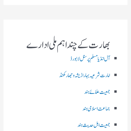
بھارت کے چند اہم ملی ادارے
آل انڈیا مسلم پرسنل لا بورڈ
امارت شرعیہ بہار اڑیشہ و جھارکھنڈ
جمعیت علمائے ہند
جماعت اسلامی ہند
جمعیت اہل حدیث ہند