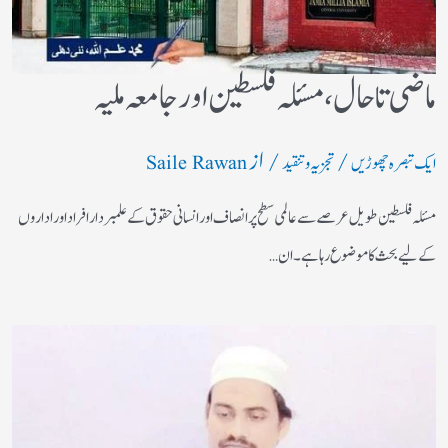
ماضی تا حال، مسئلہ فلسطین اور جامعہ ملیہ
/
/ از
ایک تبصرہ چھوڑیں
تجزیہ و تنقید
Saile Rawan
مسئلہ فلسطین طویل عرصے سے عالمی سطح پر انصاف اور انسانی حقوق کے علمبردار افراد اور اداروں
کے لیے بحث کا موضوع رہا ہے۔ ان…