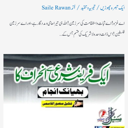
/
/ از
ایک تبصرہ چھوڑیں
تجزیہ و تنقید
Saile Rawan
اے غزہ! اے ثبات واستقامت کی سرزمین! اللہ ہی تیرا حامی ومددگار ہے، اور اے سرزمین
فلسطین! اس ذات وحدہ لاشریک کی قسم جس کے…