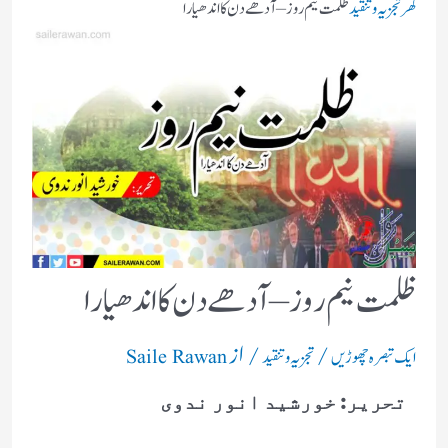
گھر
تجزیہ و تنقید
ظلمت نیم روز – آدھے دن کا اندھیارا
ظلمت نیم روز – آدھے دن کا اندھیارا
/
/ از
ایک تبصرہ چھوڑیں
تجزیہ و تنقید
Saile Rawan
تحریر: خورشید انور ندوی