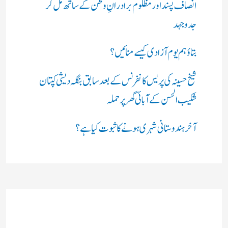
انصاف پسند اور مظلوم برادرانِ وطن کے ساتھ مل کر
جدوجہد
بتاؤ ہم یوم آزادی کیسے منائیں؟
شیخ حسینہ کی پریس کانفرنس کے بعد سابق بنگلہ دیشی کپتان
شکیب الحسن کے آبائی گھر پر حملہ
آخر ہندوستانی شہری ہونے کا ثبوت کیا ہے؟