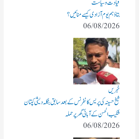
قیادت وسیاست
بتاؤ ہم یوم آزادی کیسے منائیں؟
06/08/2026
خبریں
شیخ حسینہ کی پریس کانفرنس کے بعد سابق بنگلہ دیشی کپتان
شکیب الحسن کے آبائی گھر پر حملہ
06/08/2026