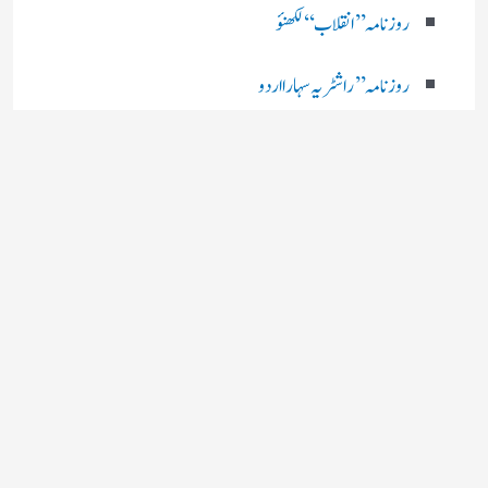
روزنامہ ’’ انقلاب‘‘ لکھنؤ
روز نامہ ’’راشٹریہ سہارا اردو
روزنامہ ’’اخبارمشرق‘‘ کولکاتا
روزنامہ ’’اعتماد‘‘ حیدرآباد
اردو نیوز ’’بی بی سی‘‘