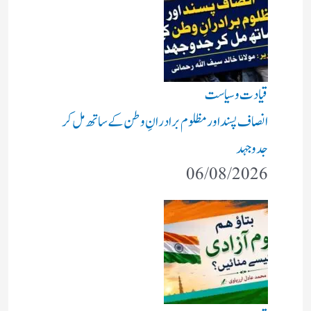
قیادت وسیاست
انصاف پسند اور مظلوم برادرانِ وطن کے ساتھ مل کر
جدوجہد
06/08/2026