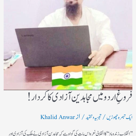
فروغِ اردو میں مجاہدین آزادی کا کردار!
/
/ از
ایک تبصرہ چھوڑیں
تجزیہ و تنقید
Khalid Anwar
’’انقلاب زندہ باد‘‘کا انقلابی نعرہ اس بات کی گواہ ہے کہ مجاہدین آزادی نے ملک کی آزادی اور