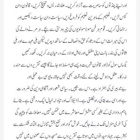
اور اپنے پنڈتوں کو سامریت سے آزاد کریں۔ علماء تدریس وتبلیغ کریں، قانون دان
کیس لڑیں، تعلیم کے ماہرین تعلیم کو فروغ دیں، سیاست دان سیاست دیکھیں اور
رہنمائی کریں۔ قوم ہرفن مولا مولویوں کی چیرہ دستی سے بچے۔ ہر مرنے والے کی
اس کی میراث اس کے ورثاء کو حق و انصاف کے ساتھ دیدیں لیکن ملی عہدے اور ملی
اثاثوں کی بندر بانٹ اپنی مغفل اور نااہل اولاد کے درمیان نہ کریں۔ لکھ رکھیں
یکساں سول کوڈ اور قانون شہریت ویسے ہی مسلط ہوجائے گا جیسے تقریروں سے مندر
نہ رکا۔ عقل و ہوش لینے کے لئے وقت کبھی نہیں جاتا۔ مایوسی بےعملی اور
بےتدبیری کی ہمزاد ہے۔ اس سے بچیں۔ سیاسی شعور اور آگاہی دین کی ضرورت
ہے اور اسی سے بقا کی راہ نکلتی ہے۔ ڈائیلاگ اور تبادلہ خیال ایک روشنی ہے۔ بقائے
باہم رواداری کے بغیر کسی مشترک معاشرے میں ممکن نہیں۔ معاملات کو پیچیدگی
کی آخری منزل تک نہ لے جائیں۔ خوش گوار اور نفع بخش تنازل بدبختانہ شکست سے
بہتر ہے۔ جہاد میدانوں میں ہوتا ہے تقریروں سے مسجدوں کے صحنوں میں نہیں