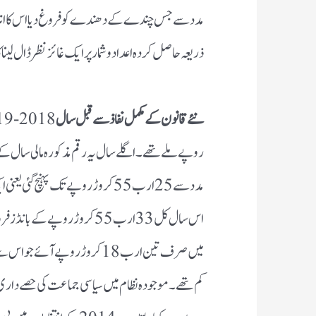
مدد سے جس چندے کے دھندے کو فروغ دیااس کا انداز
ذریعہ حاصل کردہ اعدادو شمار پر ایک غائز نظر ڈال لینا
نئے قانون کے مکمل نفاذ سے قبل سال
روپے ملے تھے۔ اگلے سال یہ رقم مذکورہ مالی سال 
اس سال کل 33 ارب 55 کروڑ روپے
کم تھے۔ موجودہ نظام میں سیاسی جماعت کی حصے داری