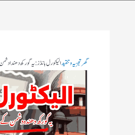
گھر
تجزیہ و تنقید
الیکٹورل بانڈز:یہ گورکھ دھندا دش