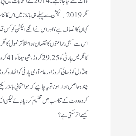
کہاں کا انصاف ہے ؟ اور اس نے اگلے الیکشن کو کس قدر
اس سے سبھی جماعتوں کا نقصان ہوا مثلاً ترنمول کانگ
جنتا دل کو ڈھائی کروڑ اور عام آدمی پارٹی کو اٹھارہ ک
چندہ حاصل ہوا۔ ہونا تو یہ چاہیے کہ جو انتخابی بانڈز 
کردہ ووٹ کے تناسب میں تقسیم کردیا جائے لیکن ای
کیسے اتر سکتی ہے؟