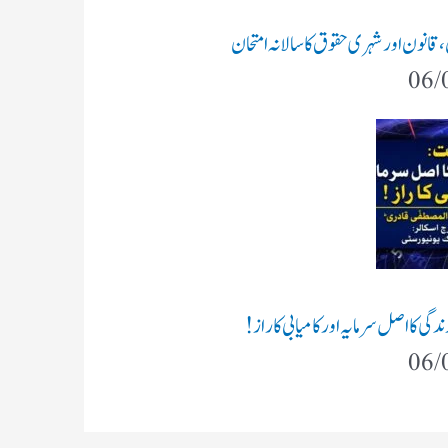
ن،قانون اور شہری حقوق کا سالانہ امتحان
06/
گی کا اصل سرمایہ اور کامیابی کا راز !
06/