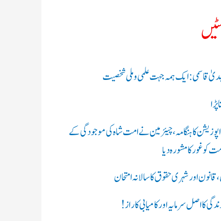
سٹیں
 الہدیٰ قاسمی: ایک ہمہ جہت علمی و ملی شخصیت
پڑا
 اپوزیشن کا ہنگامہ، چیئرمین نے امت شاہ کی موجودگی کے
ت کو غور کا مشورہ دیا
ن،قانون اور شہری حقوق کا سالانہ امتحان
گی کا اصل سرمایہ اور کامیابی کا راز !