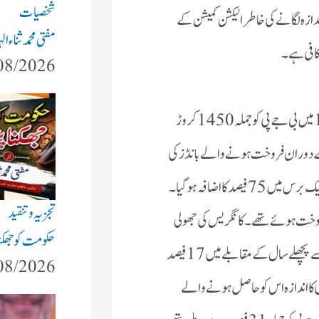
شخصیات
ہ لگانے کی خاطر الیکشن کمیشن کے
مفتی محمد ثناء
 کافی ہے۔
08/2026
2018-19 میں بی جے پی کو جملہ 1450 کروڑ
کے دوران فروخت ہونے والے بانڈز کی
مدد سے 25 ارب 55 کروڑ روپے تک پہنچ گئی یعنی ایک برس میں 75 فیصد کا اضافہ ہوگیا ۔
تجزیہ و تنقید
 کے بانڈز فروخت ہوئے تھے۔ کانگریس کی جھولی
حکومت کو جھکنا 
میں صرف تین ارب 18 کروڑ روپے آئے جو اس سے پچھلے سال کے مقابلے میں 17 فیصد
08/2026
 کا اندازہ اس کو حاصل ہونے والے