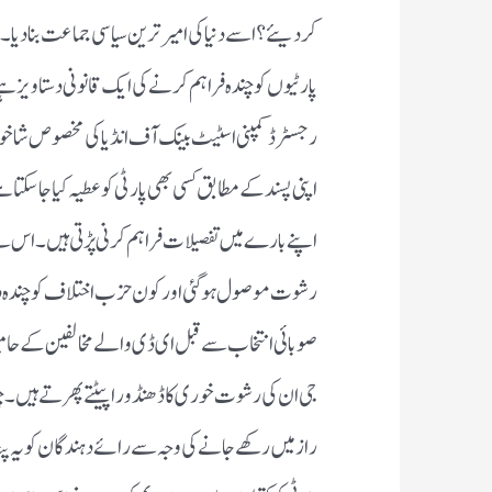
کردیئے؟ اسے دنیا کی امیر ترین سیاسی جماعت بنا دی
پارٹیوں کو چندہ فراہم کرنے کی ایک قانونی دستاویز ہے
رجسٹرڈ کمپنی اسٹیٹ بینک آف انڈیا کی مخصوص شاخوں 
اپنی پسند کے مطابق کسی بھی پارٹی کو عطیہ کیا جاسکتا
اپنے بارے میں تفصیلات فراہم کرنی پڑتی ہیں ۔ اس سے
رشوت موصول ہو گئی اور کون حزب اختلاف کو چندہ دینے
صوبائی انتخاب سے قبل ای ڈی والے مخالفین کے حامی
جی ان کی رشوت خوری کا ڈھنڈورا پیٹتے پھرتے ہیں۔ چندہ
راز میں رکھے جانے کی وجہ سے رائے دہندگان کو یہ 