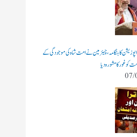
 اپوزیشن کا ہنگامہ، چیئرمین نے امت شاہ کی موجودگی کے
ت کو غور کا مشورہ دیا
07/