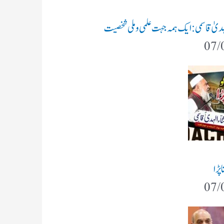
 الہدیٰ قاسمی: ایک ہمہ جہت علمی و ملی شخصیت
07/
پڑا
07/