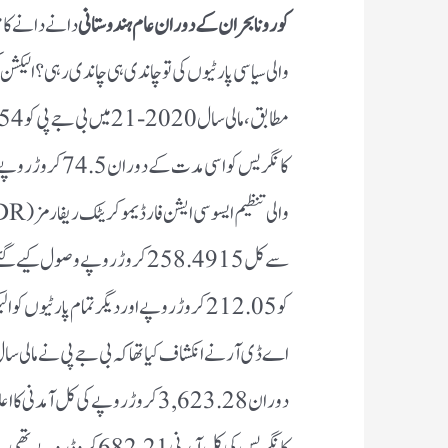
کورونا بحران کے دوران عام ہندوستانی
دانے دانے کا م
والی سیاسی پارٹیوں کی تو چاندی ہی چاندی رہی؟ الیکش
کانگریس کو اسی مدت
سے کل 258.4915 کروڑ روپے وصول 
دوران 3,623.28 کروڑ روپے کی کل آم