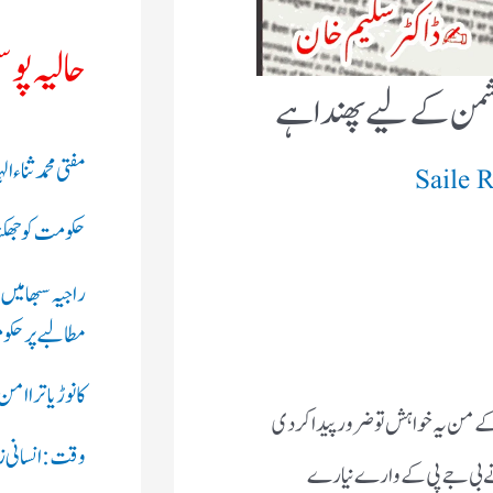
حالیہ پو
 دشمن کےلیے پھنداہے
مفتی محمد ثناء
Saile 
حکومت کو جھکنا 
راجیہ سبھا میں
مطالبے پر حکوم
کانوڑ یاترا ام
ے من یہ خواہش تو ضرور پیدا کردی
وقت: انسانی زند
 نے بی جے پی کے وارے نیارے