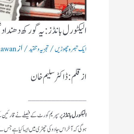
الیکٹورل بانڈز:یہ گورکھ دھندا
/
/ از
ایک تبصرہ چھوڑیں
تجزیہ و تنقید
Rawan
ازقلم: ڈاکٹر سلیم خان
_______________
الیکٹورل بانڈز
پر سپریم کورٹ کے فیصلے نے قارئین ک
ہوگی کہ آخر اس جادو کی چھڑی میں ایسا کیا ہے جس