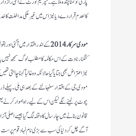
پارٹی کو کتنا چندہ ملا ہے۔سپریم کورٹ نے اسی رازدا
کالعدم قرار دے دیا نیز اس میں غیر ملکی مداخلت کا خدش
مودی سرکار
2014
کے اندر اقتدار میں آگئی اور ب
کنگنا رناوت کے اس مکالمہ کا مطلب لوگ سمجھ نہیں پا
نیز اعتراض بھی جتایا گیا حالانکہ وہ غالباً کہنا چاہتی
مودی جی کے اقتدار سنبھالنے کے بعد ہی ملی۔ پہلے ڈ
چوٹ پر لینے لگے لیکن اس کے لیے راہ ہموار کرنے یعن
قانون بنانے میں چار سال کا وقفہ لگ گیا جیسے اصلی آز
آگے چل کر دنیا کی سب سے بڑی نام نہاد قوم پرست س