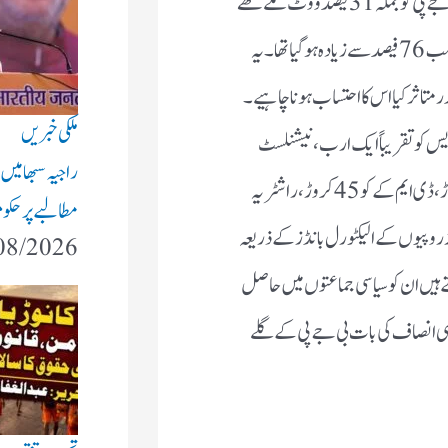
ووٹ سے کیا جاتا ہے۔ 2014 کے انتخابات میں بی جے پی کو جملہ 31 فیصد ووٹ ملے تھے
مگر 2019 ؍الیکشن سے پہلے ہی بانڈز میں اس کا تناسب 76فیصد سے زیادہ ہوگیا تھا۔ یہ
 متاثر کیا اس کا احتساب ہونا چاہیے۔
ملکی خبریں
ریس کو تقریباً ایک ارب، نیشنلسٹ
راجیہ سبھا میں
کانگریس پارٹی کو 29.25 کروڑ، شیو سینا کو 41 کروڑ، ڈی ایم کے کو 45 کروڑ، راشٹریہ
مطالبے پر حکوم
روڑ روپیوں کے الیکٹورل بانڈز کے ذریعہ
08/2026
بکتے ہیں ان کو سیاسی جماعتوں میں حاصل
سی انصاف کی بات بی جے پی کے گلے