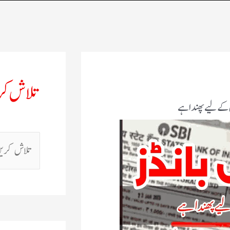
تلاش ک
من کےلیے پھنداہے