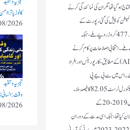
تجزیہ و تنقید
حتاج ہوگیا تھا مگر ان کی نمائندگی کرنے
کانوڑ یاترا ام
ن کمیشن کو پیش کی گئی رپورٹ کے
08/2026
مطابق، مالی سال 2020-21 میں بی جے پی کو 477.54 کروڑ روپے ملے، جبکہ
 کے دوران 74.5 کروڑ روپے ملے۔ انتخابی اصلاحات پر کام کرنے
والی تنظیم ایسوسی ایشن فار ڈیموکریٹک ریفارمز (ADR) کے مطابق، کارپوریٹس اور افراد
کیے گئے۔ اس میں سے بی جے پی
تجزیہ و تنقید
کو 212.05 کروڑ روپے اور دیگر تمام پارٹیوں کو الیکٹورل ٹرسٹ 82.05 کا فیصد ملا ۔
وقت: انسانی زند
اے ڈی آر نے انکشاف کیا تھا کہ بی جے پی نے مالی سال 2019-20 کے
08/2026
دنی کا اعلان کیا تھا، جبکہ اسی مدت کے دوران