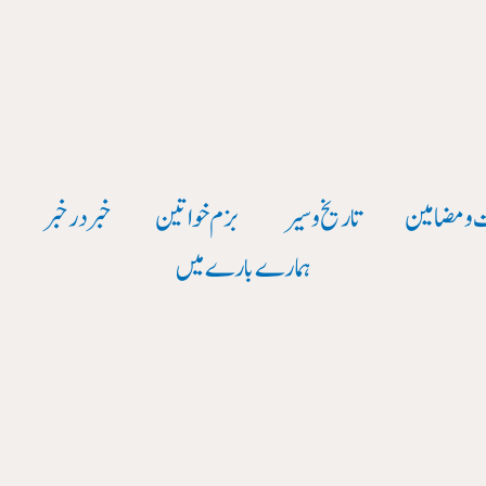
 و مضامین
تاریخ وسیر
بزم خواتین
خبر در خبر
و
ہمارے بارے میں