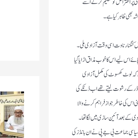
ری پر اعتراض کو تسلیم کرکے اسے
ہ بھی ظاہر کیا ہے ۔
قول کنگنا رناوت اسی وقت آزادی ملی۔
ئے اس لیے اس کا خوب مذاق اڑایا گیا
 تھیں کہ لوٹ کھسوٹ کی مکمل آزادی
ر ڈر کے رشوت لیتے تھے اب ڈنکے کی
ی اس کی خاطر جواز فراہم کرنے والا
ادی کے بعد آئین سازی میں لگا تھا۔
یاسی جماعت بی جے پی نے ان بانڈز کی