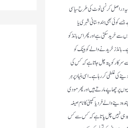
ا۔ یہ دراصل کرنسی نوٹ کی طرح سیاسی
 جسے کوئی بھی ہندوستانی شہری یا
سے خرید سکتی ہے اور پھر اس بانڈ کو
 ہے۔ بانڈز خریدنے والے کو بینک کو
 سرکار کو پتہ چل جاتا ہے کہ کس کی
 کی غلطی کر رہا ہے۔ اسی بنیاد پر ہر
وں پر چھاپے مارتے ہیں اورپھر مودی
 دینے والے فرد یا کمپنی کا نام صیغہ
پتہ ہی نہیں چل پاتا ہے کہ کس سے کس