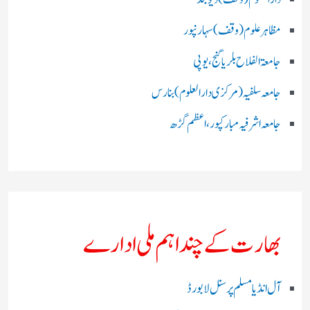
مظاہرعلوم (وقف)سہارنپور
جامعۃ الفلاح بلریاگنج،یوپی
جامعہ سلفیہ(مرکزی دارالعلوم )بنارس
جامعہ اشرفیہ مبارکپور،اعظم گڑھ
بھارت کے چند اہم ملی ادارے
آل انڈیا مسلم پرسنل لا بورڈ