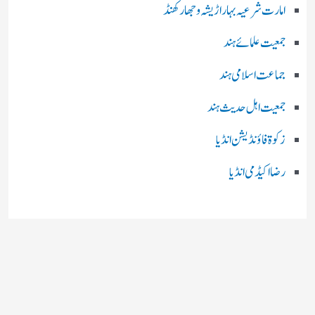
امارت شرعیہ بہار اڑیشہ و جھارکھنڈ
جمعیت علمائے ہند
جماعت اسلامی ہند
جمعیت اہل حدیث ہند
زکوۃ فاؤنڈیشن انڈیا
رضا اکیڈمی انڈیا
چند اہم بھارتی اخبارات