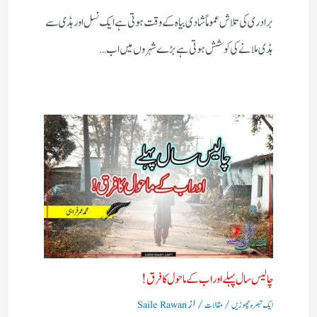
برادری کی تلاش عموماً شادی بیاہ کے وقت ہوتی ہے ایک نسل اور ہڈی سے
ہڈی ملانے کی کوشش ہوتی ہے بڑے شہروں میں اب…
چالیس سال پہلے اور اب کے ماحول کا فرق !
/
/ از
ایک تبصرہ چھوڑیں
مقالات
Saile Rawan