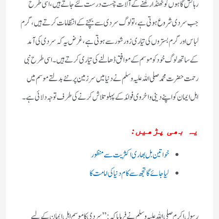
رہائش گاہوں کو ٹھنڈا رکھنے کے آلات چست درست کئے جاتے ہیں، اسی طرح
جب سردی شروع ہوتی ہے، تو لوگ سردی سے بچنے کے انتظامات کرتے ہیں، گرم
لباس اور گرم بستروں کی تیاری زور شور سے ہوتی ہے، غرض یہ کہ سردی کی آمد
کے ساتھ لوگ خود کو موسم کے موافق ڈھالنے کی تیاری کرتے ہیں۔اسی طرح نبی
رحمت حضرت محمد صلی اللہ علیہ وسلم نے دنیا میں سرزمین پر نئے بدلتے موسم میں
اہل ایمان کو اپنے دینی و اخروی فوائد کے پہلو تلاش کرنے کی طرف توجہ دلائی ہے۔
یہ بھی پڑھیں:
خواتین بل بھاری اکثریت سے منظور
لیا جائے گا تجھ سے کام دنیا کی امامت کا
رسول اکرم صلی اللہ علیہ وسلم نے فرمایاکہ:”سردی کا موسم اہل ایمان کے لیے