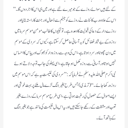
کے لئے ہیں سوائے روزے کے جو میرے لئے ہے اور میں ہی اس کا اجر دوں گا۔”
اس کے علاوہ رب کائنات نے روزے کو جہنم سے ڈھال اور جنت کا راستہ بتایا اور
روزے دار کے دعا کی قبولیت کا وعدہ ہے۔ تو نیکیوں کا طالب مومن موسم سرما میں
روزہ کے بے شمار فضائل کو بہ آسانی حاصل کرسکتا ہے، کیوں کہ سردی کے موسم
میں دن چھوٹا اور سرد ہوتا ہے، اس کی وجہ سے روزہ دار کو بھوک اور پیاس کا احساس
نہیں ہوتا اور آسانی سے روزہ مکمل ہوجاتا ہے، اسی پہلو کی جانب توجہ دلاتے ہوئے
نبی اکرم صلی اللہ علیہ وسلم نے فرمایا کہ: ”سردی کی غنیمت یہ ہے کہ اس موسم میں
روزہ رکھا جائے۔“ (ترمذی) جس طرح بغیر جنگ لڑے مال ملنے پر بہت خوشی اور
ایسے اموال کے حصول کی رغبت ہوتی ہے، اسی طرح موسم سرما کے روزے بغیر
تعب اور مشقت کے رکھے جاسکتے ہیں اور یہ اس مال غنیمت کی مانند ہے جو بغیر جنگ
کے ہاتھ آئے۔