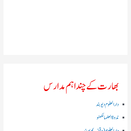
بھارت کے چند اہم مدارس
دارالعلوم دیوبند
ندوۃالعلما لکھنو
دارالعلوم (وقف)دیوبند