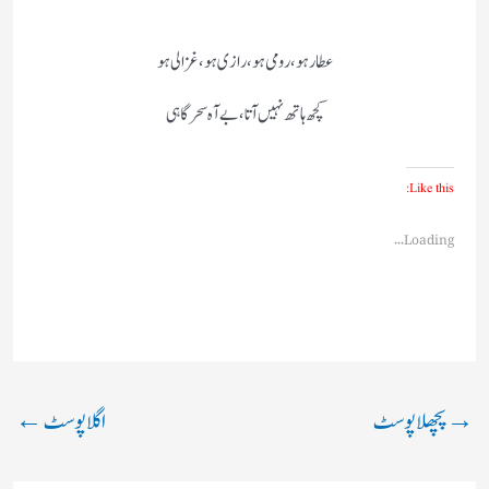
عطار ہو، رومی ہو، رازی ہو، غزالی ہو
کچھ ہاتھ نہیں آتا، بے آہ سحر گاہی
Like this:
Loading...
→
پچھلا پوسٹ
اگلا پوسٹ
←