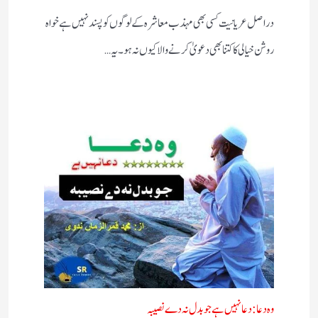
دراصل عریانیت کسی بھی مہذب معاشرہ کے لوگوں کو پسند نہیں ہے خواہ
روشن خیالی کا کتنا بھی دعویٰ کرنے والا کیوں نہ ہو ۔یہ…
وہ دعا: دعا نہیں ہے جو بدل نہ دے نصیبہ