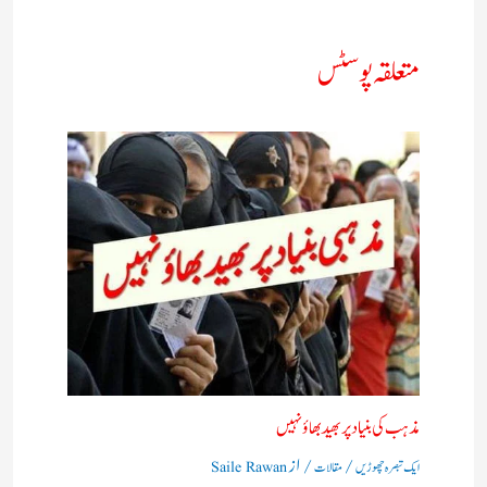
متعلقہ پوسٹس
مذہب کی بنیاد پر بھید بھاؤ نہیں​
/
/ از
ایک تبصرہ چھوڑیں
مقالات
Saile Rawan