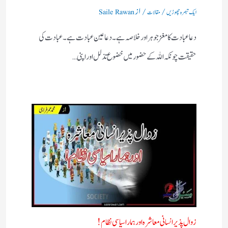
/
/ از
ایک تبصرہ چھوڑیں
مقالات
Saile Rawan
دعا عبادت کا مغز جوہر اور خلاصہ ہے۔ دعا عین عبادت ہے ۔ عبادت کی
حقیقت چونکہ اللہ کے حضور میں خضوع تذلل اور اپنی…
زوال پذیر انسانی معاشرہ اور ہمارا سیاسی نظام !