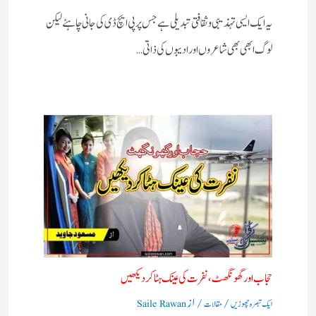
یہ ایک ایسی تہذیبی و ثقافتی تبدیلی ہے جس پر پی ایچ ڈی کی جانی چاہئے لیکن
لوگ ابھی بھی شاعروں اور ادیبوں کی ذاتی…
حجاب اور گھونگھٹ ، نفرت کی عینک ہٹا کر دیکھیں​
/
/ از
ایک تبصرہ چھوڑیں
مقالات
Saile Rawan