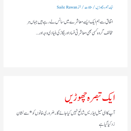
/
/ از
ایک تبصرہ چھوڑیں
مقالات
Saile Rawan
اتفاق سے ہم ایک ایسے معاشرے میں سانس لے رہے ہیں جہاں ہر
مخالف گروہ کسی بھی معاشرتی فساد اور بگاڑ کی بنیادی وجہ اور…
ایک تبصرہ چھوڑیں
آپ کا ای میل ایڈریس شائع نہیں کیا جائے گا۔
ضروری خانوں کو
*
سے نشان
زد کیا گیا ہے