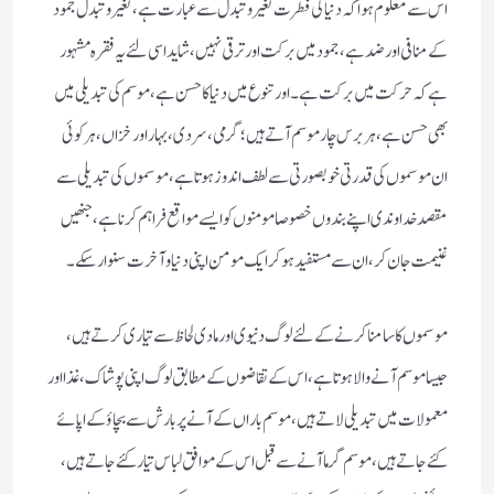
اس سے معلوم ہوا کہ دنیا کی فطرت تغیر و تبدل سے عبارت ہے، تغیر و تبدل جمود
کے منافی اور ضد ہے، جمود میں برکت اور ترقی نہیں، شاید اسی لئے یہ فقرہ مشہور
ہے کہ حرکت میں برکت ہے۔ اور تنوع میں دنیا کا حسن ہے، موسم کی تبدیلی میں
بھی حسن ہے، ہر برس چار موسم آتے ہیں؛ گرمی، سردی، بہار اور خزاں، ہر کوئی
ان موسموں کی قدرتی خوبصورتی سے لطف اندوز ہوتا ہے، موسموں کی تبدیلی سے
مقصد خداوندی اپنے بندوں خصوصا مومنوں کو ایسے مواقع فراہم کرنا ہے، جنھیں
غنیمت جان کر، ان سے مستفید ہوکر ایک مومن اپنی دنیا و آخرت سنوار سکے۔
موسموں کا سامنا کرنے کے لئے لوگ دنیوی اور مادی لحاظ سے تیاری کرتے ہیں،
جیسا موسم آنے والا ہوتا ہے، اس کے تقاضوں کے مطابق لوگ اپنی پوشاک، غذا اور
معمولات میں تبدیلی لاتے ہیں، موسم باراں کے آنے پر بارش سے بچاؤ کے اپائے
کئے جاتے ہیں، موسم گرما آنے سے قبل اس کے موافق لباس تیار کئے جاتے ہیں،