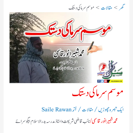
گھر
مقالات
موسم سرما کی دستک
موسم سرما کی دستک
/
/ از
ایک تبصرہ چھوڑیں
مقالات
Saile Rawan
محمدشبیرانور قاسمی/
نائب قاضی شریعت و استاذ
مدرسہ بدر الاسلام بیگوسرائے