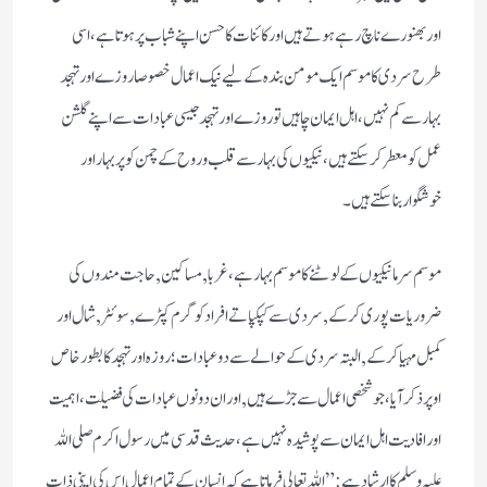
اور بھنورے ناچ رہے ہوتے ہیں اور کائنات کا حسن اپنے شباب پر ہوتا ہے، اسی
طرح سردی کا موسم ایک مومن بندہ کے لیے نیک اعمال خصوصا روزے اور تہجد
بہار سے کم نہیں، اہل ایمان چاہیں تو روزے اور تہجد جیسی عبادات سے اپنے گلشن
عمل کو معطر کرسکتے ہیں، نیکیوں کی بہار سے قلب و روح کے چمن کو پربہار اور
خوشگوار بنا سکتے ہیں۔
موسم سرما نیکیوں کے لوٹنے کا موسم بہار ہے، غربا, مساکین, حاجت مندوں کی
ضروریات پوری کرکے, سردی سے کپکپاتے افراد کو گرم کپڑے, سوئٹر, شال اور
کمبل مہیا کرکے, البتہ سردی کے حوالے سے دو عبادات؛ روزہ اور تہجد کابطور خاص
اوپر ذکر آیا، جو شخصی اعمال سے جڑے ہیں,اور ان دونوں عبادات کی فضیلت، اہمیت
اور افادیت اہل ایمان سے پوشیدہ نہیں ہے، حدیث قدسی میں رسول اکرم صلی اللہ
علیہ وسلم کا ارشاد ہے: ”اللہ تعالی فرماتا ہے کہ انسان کے تمام اعمال اس کی اپنی ذات