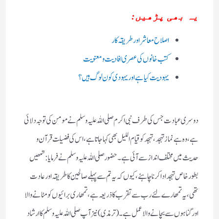
یہ بھی پڑھیں:
اصلاح معاشراور طریقہ کار
کتب خانوں کی عصری افادیت و معنویت
یہودیت کیا ہے اور یہودی کون لوگ ہیں؟
دوسری عبادت جس کی طرف نبی اکرم صلی اللہ علیہ وسلم نے مومن کی توجہ دلائی
ہے، وہ ہے نماز تہجد، تہجد کو قیام اللیل بھی کہا جاتا ہے، اس کی فضیلت قرآن و
حدیث میں مختلف انداز سے آئی ہے۔ حضور صلی اللہ علیہ وسلم نے فرمایا: تمھیں
بطور خاص تہجد ادا کرنا چاہئے، کیوں کہ یہ تم سے پہلے صالحین کا طریقہ اور عادت
تھی، یہ تمھارے لئے رب سے تقرب کا ذریعہ ہے، تمھاری برائیوں کو مٹانے والا
اور گناہوں سے بچانے والا عمل ہے۔ (ترمذی) نیز آپ صلی اللہ علیہ وسلم کا ارشاد