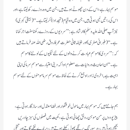
موسم بہار ہے، اس کے دن چھوٹے ہوتے ہیں، جن میں وہ روزے رکھ لیتا ہے، اور
اس کی راتیں لمبی ہوتی ہیں، جن میں وہ قیام (تہجد ادا) کرلیتا ہے۔“ (بیہقی کبری)
نیز آپ صلی اللہ علیہ وسلم کا ارشادہے: ”سردیوں کے روزے رکھنا مفت اجر کمانا
ہے۔“ (طبرانی صغری) اور خلیفہ ثانی حضرت عمرفاروق رضی اللہ عنہ فرماتے ہیں
کہ: ”سردی کا موسم عبادت کرنے والوں کے لئے نیکیوں کے لوٹنے کا موسم
ہے۔“ ان احادیث و روایات سے معلوم ہوا کہ دینی اعتبار سے موسم سرما کی اپنی
اہمیت ہے, اخروی زاد راہ جمع کرنے کے لحاظ سے موسم سرما مومنوں کے لئے موسم
بہار ہے۔
ہم جانتے ہیں کہ موسم بہار میں ماحول خوشگوار اور فضا معتدل اور سازگار ہوتی ہے،
پیڑ پودوں پر من موہن رونق چھائی ہوتی ہے، کھیت میں فصلوں کی سبز چادریں
بچھی ہوتی ہیں، ہرسو رنگ برنگے پھول کھلے ہوتے ہیں، پرند ے نغمے گاتے اور تتلی