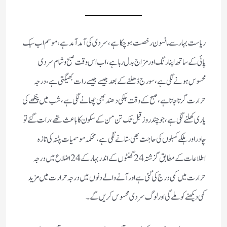
ریاست بہار سے مانسون رخصت ہوچکاہے، سردی کی آمد آمد ہے، موسم اب سبک
پائی کے ساتھ اپنا رنگ اور مزاج بدل رہا ہے، اب اس وقت صبح و شام سردی
محسوس ہونے لگی ہے، سورج ڈھلنے کے بعد جیسے جیسے رات بھیگتی ہے، درجہ
حرارت گرتا جاتاہے، صبح کے وقت ہلکی دھند بھی چھانے لگی ہے، شب میں پنکھے کی
یاری کھلنے لگی ہے، جو چند روز قبل تک تن من کے سکون کا باعث تھے، رات گئے تو
چادر اور ہلکے کمبلوں کی حاجت بھی ستانے لگی ہے، محکمہ موسمیات پٹنہ کی تازہ
اطلاعات کے مطابق گزشتہ 24گھنٹوں کے اندر بہار کے 24اضلاع میں درجہ
حرارت میں کمی درج کی گئی ہے اور آنے والے دنوں میں درجہ حرارت میں مزید
کمی دیکھنے کو ملے گی اور لوگ سردی محسوس کریں گے۔