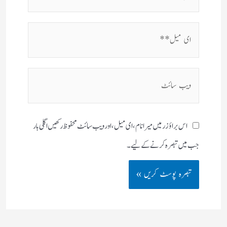
ای
میل**
ویب
سائٹ
اس براؤزر میں میرا نام، ای میل، اور ویب سائٹ محفوظ رکھیں اگلی بار
جب میں تبصرہ کرنے کےلیے۔