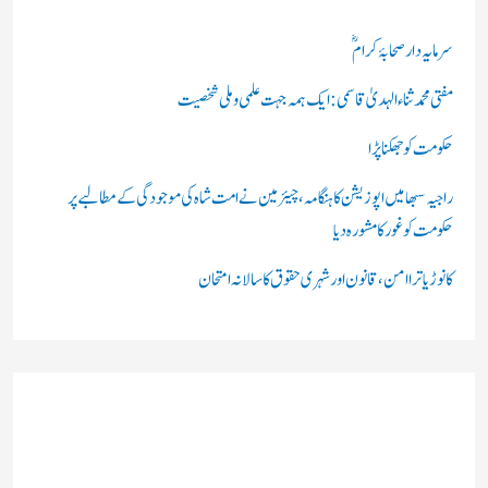
ی
ں
سرمایہ دار صحابۂ کرامؓ
:
مفتی محمد ثناء الہدیٰ قاسمی: ایک ہمہ جہت علمی و ملی شخصیت
حکومت کو جھکنا پڑا
راجیہ سبھا میں اپوزیشن کا ہنگامہ، چیئرمین نے امت شاہ کی موجودگی کے مطالبے پر
حکومت کو غور کا مشورہ دیا
کانوڑ یاترا امن،قانون اور شہری حقوق کا سالانہ امتحان