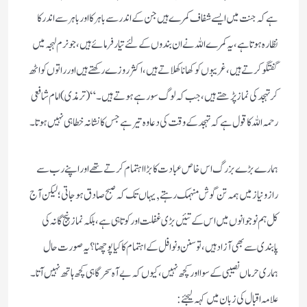
ہے کہ جنت میں ایسے شفاف کمرے ہیں جن کے اندر سے باہر کا اور باہر سے اندر کا
نظارہ ہوتا ہے، یہ کمرے اللہ نے ان بندوں کے لئے تیار فرمائے ہیں، جو نرم لہجہ میں
گفتگو کرتے ہیں، غریبوں کو کھانا کھلاتے ہیں، اکثر روزے رکھتے ہیں اور راتوں کو اٹھ
کر تہجد کی نماز پڑھتے ہیں، جب کہ لوگ سو رہے ہوتے ہیں۔“ (ترمذی) امام شافعی
رحمہ اللہ کا قول ہے کہ تہجد کے وقت کی دعا وہ تیر ہے جس کا نشانہ خطا ہی نہیں ہوتا۔
ہمارے بڑے بزرگ اس خاص عبادت کا بڑا اہتمام کرتے تھے اور اپنے رب سے
راز و نیاز میں ہمہ تن گوش منہمک رہتے, یہاں تک کہ صبح صادق ہوجاتی؛ لیکن آج
کل ہم نوجوانوں میں اس کے تئیں بڑی غفلت اور کوتاہی ہے، بلکہ نماز پنج گانہ کی
پابندی سے بھی آزاد ہیں، تو سنن و نوافل کے اہتمام کا کیا پوچھنا؟ یہ صورت حال
ہماری حرماں نصیبی کے سوا اور کچھ نہیں، کیوں کہ بے آہ سحرگاہی کچھ ہاتھ نہیں آتا۔
علامہ اقبال کی زبان میں کہہ لیجئے: