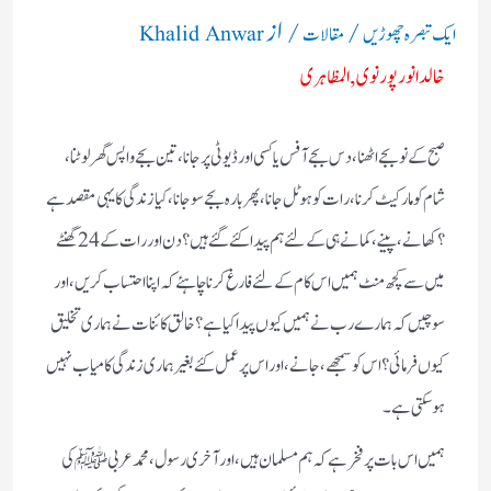
/
/ از
ایک تبصرہ چھوڑیں
مقالات
Khalid Anwar
خالدانورپورنوی ,المظاہری
صبح کے نو بجے اٹھنا، دس بجے آفس یاکسی اور ڈیوٹی پر جانا، تین بجے واپس گھر لوٹنا،
شام کو مارکیٹ کرنا، رات کو ہوٹل جانا، پھر بارہ بجے سوجانا، کیا زندگی کا یہی مقصد ہے
؟کھانے ،پینے، کمانے ہی کے لئے ہم پیدا کئے گئے ہیں؟ دن اور رات کے 24 گھنٹے
میں سے کچھ منٹ ہمیں اس کام کےلئے فارغ کرنا چاہئے کہ اپنا احتساب کریں،اور
سوچیں کہ ہمارے رب نے ہمیں کیوں پیدا کیا ہے ؟ خالق کائنات نے ہماری تخلیق
کیوں فرمائی؟ اس کو سمجھے، جانے، اور اس پر عمل کئے بغیر ہماری زندگی کامیاب نہیں
ہوسکتی ہے ۔
ہمیں اس بات پر فخرہے کہ ہم مسلمان ہیں، اور آخری رسول،محمدعربی ﷺ کی