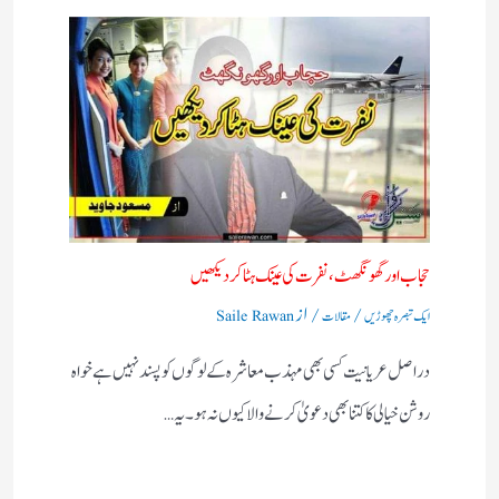
حجاب اور گھونگھٹ ، نفرت کی عینک ہٹا کر دیکھیں​
/
/ از
ایک تبصرہ چھوڑیں
مقالات
Saile Rawan
دراصل عریانیت کسی بھی مہذب معاشرہ کے لوگوں کو پسند نہیں ہے خواہ
روشن خیالی کا کتنا بھی دعویٰ کرنے والا کیوں نہ ہو ۔یہ…