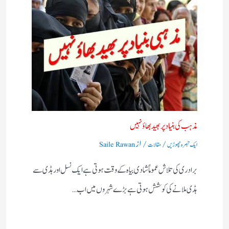
مذہب کی بنیاد پر بھید بھاؤ نہیں​
/
/ از
ایک تبصرہ چھوڑیں
مقالات
Saile Rawan
برادری کی تلاش عموماً شادی بیاہ کے وقت ہوتی ہے ایک نسل اور ہڈی سے
ہڈی ملانے کی کوشش ہوتی ہے بڑے شہروں میں اب…