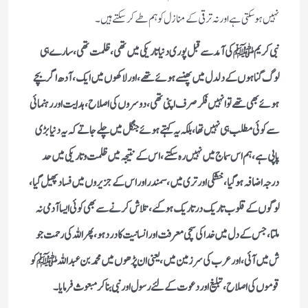
نہیں ہوسکتی ہے اور نہ ترقی کے منازل کو ہم طے کرسکتے ہیں۔
نبی کریمﷺ کی آمد سے قبل پوری دنیا تاریکی میں تھی، ظلمت تھی، سارے ہی
لوگ گناہوں کے دلدل میں پھنسے ہوئے تھے، اور لاکھوں میں ایک، آدھ اگر بچے
ہوئے بھی تھے تو انہیں فکر صرف اپنی تھی، دوسروں کی اصلاح،ہدایت اور رہنمائی
سے کوئی مطلب ہی نہیں تھا، بلکہ یہ کہتے ہوئے جنگل میں چلے جاتے کہ یہ دنیا بڑی
پاپی ہے ، ہم اس سماج میں نہیں رہ سکتے، اس کے نتیجہ میں ظلمت وتاریکی میں حد
درجہ اضافہ ہوگیا، خشکی اور تری میں ، سمندر اور اس کے جزیروں میں فساد پھیل گیا،
لوگوں کے قلوب تاریک درتاریک ہوگئے، تلاش کرنے سے بھی کوئی ایسا آدمی نہ
ملتا، جس کے دل میں خداکی سچی معرفت اور انسانیت کا درد ہو، پھر اللہ کی رحمت جو
ش میں آئی، اور عرب کی سرزمین میں، یعنی ان پڑھوں میں محمدبن عبداللہ ﷺ کو
قوموں کی اصلاح،تبلیغ اور دعوت کے لئے رسول اور نبی بناکرمبعوث فرمایا۔