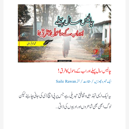
چالیس سال پہلے اور اب کے ماحول کا فرق !
/
/ از
ایک تبصرہ چھوڑیں
مقالات
Saile Rawan
یہ ایک ایسی تہذیبی و ثقافتی تبدیلی ہے جس پر پی ایچ ڈی کی جانی چاہئے لیکن
لوگ ابھی بھی شاعروں اور ادیبوں کی ذاتی…