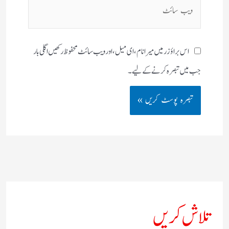
ویب
سائٹ
اس براؤزر میں میرا نام، ای میل، اور ویب سائٹ محفوظ رکھیں اگلی بار
جب میں تبصرہ کرنے کےلیے۔
تلاش کریں