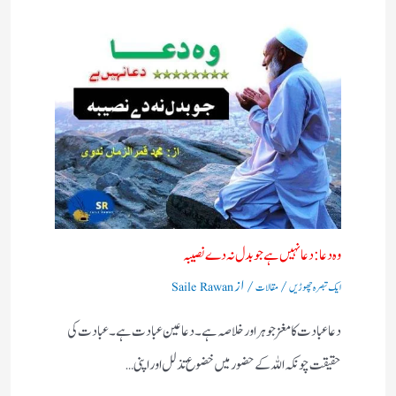
وہ دعا: دعا نہیں ہے جو بدل نہ دے نصیبہ
/
/ از
ایک تبصرہ چھوڑیں
مقالات
Saile Rawan
دعا عبادت کا مغز جوہر اور خلاصہ ہے۔ دعا عین عبادت ہے ۔ عبادت کی
حقیقت چونکہ اللہ کے حضور میں خضوع تذلل اور اپنی…