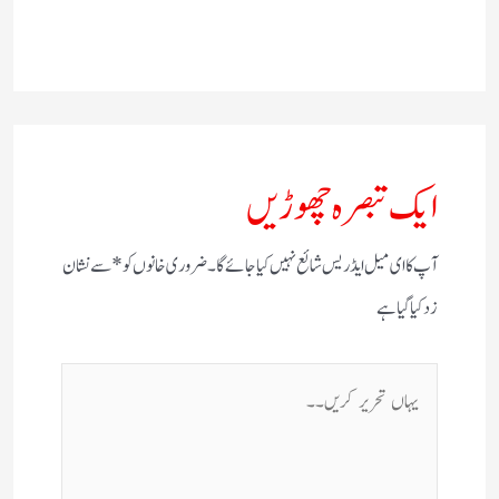
ایک تبصرہ چھوڑیں
آپ کا ای میل ایڈریس شائع نہیں کیا جائے گا۔
ضروری خانوں کو
*
سے نشان
زد کیا گیا ہے
یہاں
تحریر
کریں۔۔