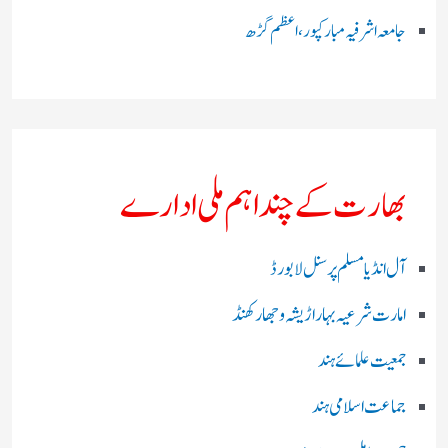
جامعہ اشرفیہ مبارکپور،اعظم گڑھ
بھارت کے چند اہم ملی ادارے
آل انڈیا مسلم پرسنل لا بورڈ
امارت شرعیہ بہار اڑیشہ و جھارکھنڈ
جمعیت علمائے ہند
جماعت اسلامی ہند