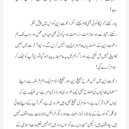
ہے!
یادرکھئے!دنیاکاکوئی بھی کام کیجئے،مگردعوت دین کواس میں پیش نظر
رکھئے،تجارت ہو،ملازمت، زراعت ہو،یاکوئی بھی میدان عمل ہو،جب تک ہم
دعوت دین کے سلسلہ میںعام مزاج پیدا نہیں کریں گے ، دنیا و آخر ت میں ہمیں
کامیابی نہیں مل سکتی ہے،اوراگرہم میں یہ عام جذبہ پیداہوگیاتو دنیاآپ کو جھک کر
سلام کرے گی!
دعوت دین میں جس طرح تبلیغ دین،اور تبلیغ اسلام ایک اہم فریضہ ہے،اپنے
مسلمان بھائیوں کی اصلاح بھی ایک ضروری اور لازمی امر ہے،یہ ٹھیک ہے کہ
جہاں کفروشرک ہے، اسلام کی تبلیغ بھی وہیں ضروری ہے،مگر آپ کے اپنے بھائی
جو کلمہ گوہونے کے باوجودنماز، طہارت اور دیگر فرائض وجوابات سے واقف نہیں
ہیں،یاواقف ہیں،لیکن مسجدوں سے کوسوں دورہیں؟انہیں تعلیماتِ اسلامی کے