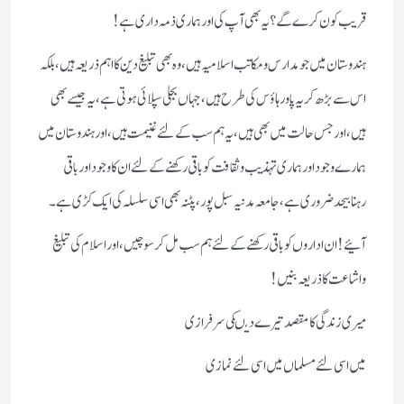
قریب کون کرے گے؟یہ بھی آپ کی اور ہماری ذمہ داری ہے!
ہندوستان میں جو مدارس ومکاتب اسلامیہ ہیں،وہ بھی تبلیغ دین کا اہم ذریعہ ہیں،بلکہ
اس سے بڑھ کر یہ پاورہاؤس کی طرح ہیں،جہاں بجلی سپلائی ہوتی ہے،یہ جیسے بھی
ہیں،اور جس حالت میں بھی ہیں،یہ ہم سب کے لئے غنیمت ہیں،اور ہندوستان میں
ہمارے وجود اور ہماری تہذیب وثقافت کوباقی رکھنے کے لئے ان کاوجود اور باقی
رہنابیحد ضروری ہے،جامعہ مدنیہ سبل پور،پٹنہ بھی اسی سلسلہ کی ایک کڑی ہے۔
آئیے!ان اداروں کو باقی رکھنے کے لئےہم سب مل کر سوچیں،اور اسلام کی تبلیغ
واشاعت کا ذریعہ بنیں!
میری زندگی کامقصد تیرے دیںکی سرفرازی
میں اسی لئے مسلماں میں اسی لئے نمازی