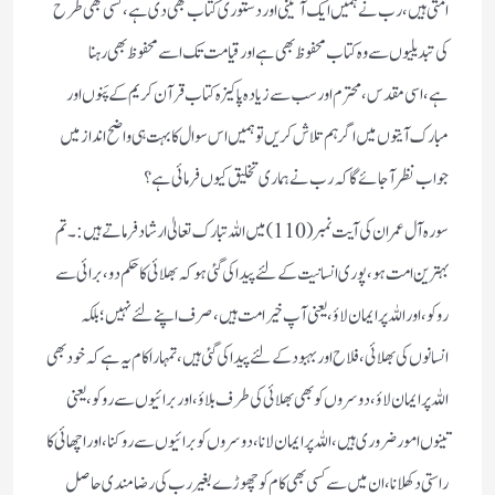
امتی ہیں،رب نے ہمیں ایک آئینی اور دستوری کتاب بھی دی ہے، کسی بھی طرح
کی تبدیلیوں سے وہ کتاب محفوظ بھی ہے اور قیامت تک اسے محفوظ بھی رہنا
ہے،اسی مقدس، محترم اور سب سے زیادہ پاکیزہ کتاب قرآن کریم کے پَنوں اور
مبارک آیتوں میں اگر ہم تلاش کریں توہمیں اس سوال کا بہت ہی واضح انداز میں
جواب نظر آجائے گا کہ رب نے ہماری تخلیق کیوں فرمائی ہے؟
سورہ آل عمران کی آیت نمبر (110)میں اللہ تبارک تعالیٰ ارشاد فرماتے ہیں:۔ تم
بہترین امت ہو ، پوری انسانیت کےلئے پیدا کی گئی ہو کہ بھلائی کا حکم دو، برائی سے
روکو، اور اللہ پر ایمان لاؤ، یعنی آپ خیر امت ہیں ،صرف اپنے لئے نہیں ؛بلکہ
انسانوں کی بھلائی، فلاح اور بہبود کے لئے پیداکی گئی ہیں، تمہاراکام یہ ہے کہ خود بھی
اللہ پر ایمان لاؤ ،دوسروں کو بھی بھلائی کی طرف بلاؤ، اور برائیوں سے روکو، یعنی
تینوں امورضروری ہیں،اللہ پر ایمان لانا،دوسروں کو برائیوں سے روکنا،اور اچھائی کا
راستی دکھلانا،ان میں سے کسی بھی کام کو چھوڑے بغیر رب کی رضا مندی حاصل