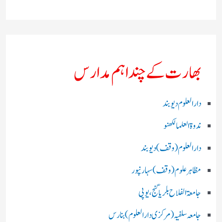
بھارت کے چند اہم مدارس
دارالعلوم دیوبند
ندوۃالعلما لکھنو
دارالعلوم (وقف)دیوبند
مظاہرعلوم (وقف)سہارنپور
جامعۃ الفلاح بلریاگنج،یوپی
جامعہ سلفیہ(مرکزی دارالعلوم )بنارس