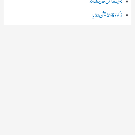
جمعیت اہل حدیث ہند
زکوۃ فاؤنڈیشن انڈیا
رضا اکیڈمی انڈیا
چند اہم بھارتی اخبارات
روز نامہ ’’ دعوت نیوز ڈاٹ نٹ‘‘
روزنامہ ’’ منصف‘‘ حیدر آباد
روزنامہ ’’ انقلاب‘‘ لکھنؤ