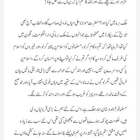
کمزور ہوتے چلے گئے،اور اللہ کاحکم آیاکہ یہاں سے نکل جاؤ!
ملک برما میں کیاہوا؟حضرت مولاناعلی میاں ندوی صاحبؒ کا وہ خطاب آج بھی
تاریخ کے ریکارڈ میں محفوظ ہے جو انہوں نے ملک برماکی دارالحکومت رنگون میں
کیاتھا،فرمایاتھا:کہ تم دوکام کرلو،مسلمانوں کو اسلام پر پختہ کرلو،اورغیروں کو اسلام
کی طرف مائل کردو،یہ کام اگرتم نے کرلیاتو اپنے اوپراحسان کروگے،اسلام پر
یاکسی دوسرے پر نہیں۔اسپین اوراندلس کے حوالہ سے بھی بڑی تاریخی باتیں بیان
فرمائی تھیں،مگرلوگوں نے نہ مانا،اس کے نتیجہ میں وہاں فوجی انقلاب آیا،اور جو صبح
کے وقت مالدار تھے،دوپہر کو غریب ہوگئے،اور دانہ دانہ کو ترسنے لگے۔
مسلمانو! ہندوستان ہمارا ملک ہے،اس کے لئے ہم نے بڑی قربانیاں دی
ہیں،حکومت چونکہ ہمارے ہاتھوں سے چھینی گئی تھی اس لئے سب سے زیادہ
ہمیں ہی مشق ستم بنایاگیا،تختہ دار پر ہم ہی پہلے چڑھائے گئے،نہ جانے کتنی ماؤں نے