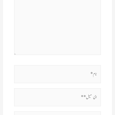
نام*
ای
میل**