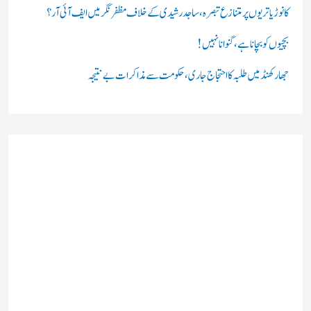
کانوڑ یاتریوں پر متنازع تبصرہ، ساجد رشیدی کے خلاف مظفرنگر میں ایف آئی آر؟
بچیوں کو بچانا ہے، گنوانا نہیں!
جھارکھنڈ میں طلبہ کا احتجاج جاری، حکومت سے مذاکرات بے نتیجہ