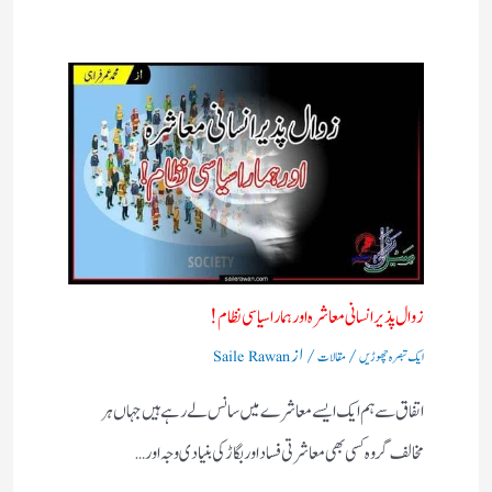
زوال پذیر انسانی معاشرہ اور ہمارا سیاسی نظام !
/
/ از
ایک تبصرہ چھوڑیں
مقالات
Saile Rawan
اتفاق سے ہم ایک ایسے معاشرے میں سانس لے رہے ہیں جہاں ہر
مخالف گروہ کسی بھی معاشرتی فساد اور بگاڑ کی بنیادی وجہ اور…