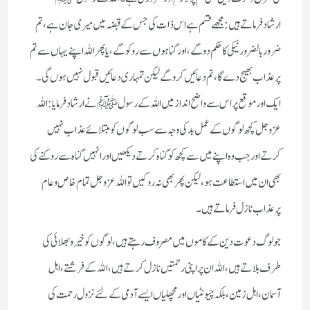
ارشادفرماتے ہیں :مجھے قسم ہے اس ذات کی جس کے قبضہ میں میری جان ہے،تم
ضرور بالضرور نیکی کاحکم دوگے،اور گناہوں سےروکوگے،یاپھر اللہ اپنے یہاں سے تم
پر عذاب بھیج دے گا،تم دعائیں کروگے لیکن تمہاری دعائیں قبول نہیں ہوں گی۔
ایک اورموقع پراس سے واضح اندازمیں اللہ کے رسولﷺ نے ارشادفرمایا:اللہ
عزوجل کچھ لوگوں کے عمل بدکی وجہ سے سب لوگوں کومبتلائے عذاب نہیں
کرتے اورجب وہ اپنے میں سے کچھ کوگناہ کرتے دیکھیں اورانہیں گناہ سے روکنے کی
بھی ان میں استطاعت ہو،لیکن پھربھی نہ روکیں تواللہ عزوجل تمام خاص وعام
پرعذاب نازل فرماتے ہیں۔
جولوگ دعوت دین کے کاموں میں مصروف رہتے ہیں ،لوگوں کو خیروبھلائی کی
طرف بلاتے ہیں،اللہ ان پر اپنی رحمتیں نازل کرتے ہیں،اللہ کے فرشتے،اہل
آسمان،اہل زمین ،بلکہ چیونٹیاں اور مچھلیاں ایسے آدمی کے لئے نزول رحمت کی