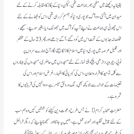
یقینایہ دیکھنے میں مٹھی بھر جماعت تھی، لیکن دنیاکے بگاڑ کا مقابلہ کرنے کے لئے
میدان میں آگئی، وہ آگ جو پوری دنیا کوبھسم کر رہی تھی، اس کو بجھانے کے لئے
اس چھوٹی سی جماعت نے اپنے آپ کوآگ میں جھونک دیا، بغیر سوچے، سمجھے،
مخلصانہ جذبوں کے تحت اس میں کو دگئے، آگے بڑھے اور پھر 23 سال کے مختصر
اور قلیل عرصہ میں پوری دنیا میں اسلام کا ڈنکا بجنے لگا،آج ہمارے سروں پر
ٹوپی،چہرہ پر داڑھی،پنج وقتہ نماز کے لئے مسجدوں میں حاضری،مسجدوں کی میناروں
سے کلمہ توحیدکا اقرا رواعلان،اس کی کبریائی کا اظہار ، غرض اسلام اور اس کی
تعلیمات کے حوالہ سے جوکچھ بھی رنگ ورونق میسر ہے،وہ انہیں کی قربانیوں کا
ثمرہ ہے ۔
حضراتِ صحابہ کرام نے جس طرح دعوت دین کیلئےکوششیں کیں وہ ہم سب
کے لئے قابلِ تقلیداور نمونہ عمل ہے،ہمیں یہ جاننااورسمجھناچائیے کہ دیگرفرائض
کی طرح دعوت دین بھی ہم پرلازم اور ضروری ہے۔ اللہ کے رسول ﷺ