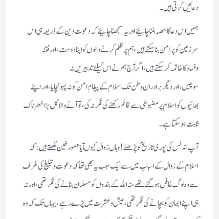
دعائیں کرتی ہیں۔
ہمیں اس دعاکاحصہ بنناچائیے اوریہ سمجھناچائیے کہ دعوت دین کے ذریعہ ہی اس
سرزمین کو پر امن بناسکتے ہیں، ہم پرظلم کرنے والوں کواپنادوست،اورفتنہ
وفسادکاخاتمہ کرسکتے ہیں،اگرآج ہم نے اس کیلئے تدبیریں نہ
سوچیں،اوردیگربرادران وطن تک اسلام کے پیغام امن کونہ پہونچایا،اوراپنے
بھائیوں کواسلام پرمضبوطی سے قائم رکھنے کی فکرنہ کی،توآنے والاکل بڑاخطرناک
ثابت ہوسکتاہے۔
آپ اندلس کی پوری تاریخ کوپڑھئے !وہاں زوال کیوںآیا؟مورخین لکھتے ہیں: کہ
اسلام کے زوال کے اسباب میں سے ایک سبب یہ بھی تھاکہ دعوت وتبلیغ کی طرف
سے وہ لوگ غافل ہوگئے تھے،نہ اللہ کے بندوں کومسلمان بنانے کی فکرتھی،اورنہ
ہی اپنے ایمان کو بچانے کی فکرتھی،عیش وعشرت میں پڑے رہے ، یہاں تک کہ وہ