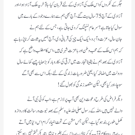
جگرکے ٹکروں کو اس ملک کی آزادی کے لئے قربان کیا،بالآخر یہ ملک آزادہوا،اور
آزادی کے آج 75سال بیت گئے،آج بھی ہم سے ہمارے وجود کے بارے میں
سوال کیاجاتاہے؟ سرعام لنچنگ کردی جاتی ہے،جس کے لئے ہم نے
جان،مال،عزت وآبرو،ایک ایک چیز کی قربانی دی، آج ہمیں یہ ثابت کرناپڑرہاہے
کہ ہم اس ملک کے محب وطن اور باعزت شہری ہیں،اس کامطلب واضح ہے کہ
آزادی کے بعد ہم نے یقیناتجارت میں ترقی کی،کاروبارکو بڑھایا،پیسے کمائے،مال
ودولت میں اضافہ کیا،یعنی ضروریات زندگی کے لئے ،بلکہ اس سے بھی آگے
سوچا،اور کیابھی،لیکن مقصد زندگی کوبھول گئے!
دیگر فراض کی طرح دعوت دین بھی آپ پر لازم ہے،اب کوئی نبی آنے
والےنہیں ہیں،اللہ کے رسول صلی اللہ علیہ وسلم کے بعد نبوت ورسالت کادروازہ
مکمل طور پر بندہوگیاہے،لیکن جس مشن کے تحت انبیاء کرام اس دنیا میں آتے
رہے ہیں،وہ کام تو آپ کو کرناہی ہے،اس کے بغیر دنیا میں تاریکی ختم نہیں ہوسکتی