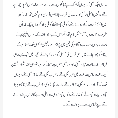
یہ ایسی جگہ تھی کہ یہاںکے لوگ اپنے ہاتھوں سے بنائے ہوئے خداؤں کو پوج رہے
تھے، انہیں اصلی خالق اور مالک کی طرف بلانا کوئی آسان کام نہیں تھا، خانہ کعبہ
میں 360 بت رکھے ہوئے تھے، کوئی چھوٹا تھا ، کوئی بڑا، مگر وہاں ایک خدا کی
طرف دعوت دیناکتنا مشکل کام تھا، مگر اس کے باوجود اللہ کے رسول ﷺنے
ہمت نہ ہاری ، مصائب و آلام کی چکی میں پستے رہے، لیکن لوگوں تک اسلام کے
پیغام کو پہونچانے میں کسی طرح کی سستی گوارہ نہ کیا، اسکے نتیجہ میں ایک بہت ہی
فرمانبردار جماعت تیار ہوگئی، اور وہ تھی حضراتِ صحابہ کرام رضوان اللہ علیہم اجمعین
کی جماعت، اس جماعت میں امیر بھی تھے، غریب بھی تھے، تاجر بھی تھے، یہاں
تک کہ آزاد اور غلام بھی، جو امیر تھے امارت چھوڑ دی، جو غریب تھے اپنا جھونپڑا
چھوڑ دیا، جو چھوٹے دکاندار تھے دکان چھوڑدی، جو اعلی درجے کا لباس پہنے ہوئے
تھے اپنے لباس سے بے پرواہ ہوگئے۔