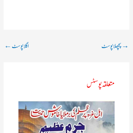
→
پچھلا پوسٹ
اگلا پوسٹ
←
متعلقہ پوسٹس