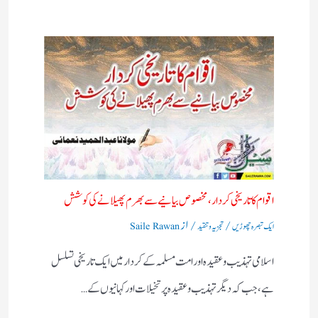
اقوام کا تاریخی کردار،مخصوص بیانیے سے بھرم پھیلانے کی کوشش
/
/ از
ایک تبصرہ چھوڑیں
تجزیہ و تنقید
Saile Rawan
اسلامی تہذیب و عقیدہ اور امت مسلمہ کے کردار میں ایک تاریخی تسلسل
ہے، جب کہ دیگر تہذیب و عقیدہ پر تخیلات اور کہانیوں کے…