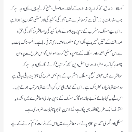
کو بالائے طاق رکھ کر اپنے مفادات کے لحاظ سے اصول وضع کرلیے ہیں۔ یہی وجہ ہے کہ
جب مفادات پر زد آتی ہے تو معاشرے میں آلودگی ، کشیدگی اور مسلکی تشدد پیدا ہوتا ہے
۔ اس لیے مسلک و مشرب کے نام پر پیدا ہونے والی کشیدگی یا معاشرتی آلودگی حق و
صداقت کے تئیں نہیں ہے بلکہ اس کا مقصد ہمیشہ مادی ترقی رہا ہے ۔ افسوسناک بات یہ
ہے اس مسلکی تشدد اور مسلک کے نام پر وضع کردہ اصولوں کو اس طرح سے پروان
چڑھایا گیا کہ عام فرد اسے ہی اصل دین سمجھ کر اتباع کرنے لگا ۔ یہی وجہ ہے کہ
معاشرے میں عوامی سطح پر مسلک و مشرب کے نام جس طرح کی جنونیت پائی جاتی ہے
وہ بہت ہی زیادہ خطرناک ہے ۔ اس کے ہمیشہ مایوس کن اثرات ہی مرتب ہوتے ہیں۔
اس لیے یہ کہا جائے تو بے جا نہ ہوگا کہ مسلک کے نام پر جاری معاشرے میں تشدد یا
اختلاف ایک طرح کا فتنہ بن چکا ہے ، لہٰذا اس پر قابو پانا نہایت ضروری ہے ۔
مسلکی اور فکری تشدد پر قابو پانے اور معاشرے میں اس کے اثرات کو کم کرنے کے لیے