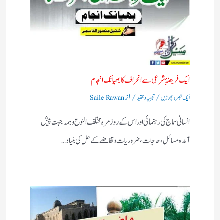
ایک فریضۂِ شرعی سے انحراف کا بھیانک انجام
/
/ از
ایک تبصرہ چھوڑیں
تجزیہ و تنقید
Saile Rawan
انسانی سماج کی رہنمائی اور اس کے روز مرہ مختلف النوع وہمہ جہت پیش
آمدہ مسائل ، حاجات ، ضروریات وتقاضے کے حل کی بنیاد…