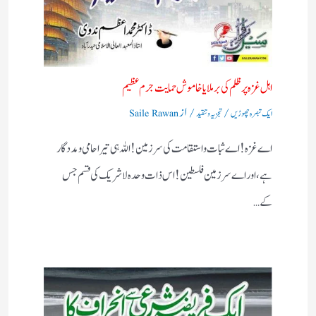
اہل غزہ پر ظلم کی برملا یا خاموش حمایت جرم عظیم
/
/ از
ایک تبصرہ چھوڑیں
تجزیہ و تنقید
Saile Rawan
اے غزہ! اے ثبات واستقامت کی سرزمین! اللہ ہی تیرا حامی ومددگار
ہے، اور اے سرزمین فلسطین! اس ذات وحدہ لاشریک کی قسم جس
کے…