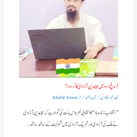
فروغِ اردو میں مجاہدین آزادی کا کردار!
/
/ از
ایک تبصرہ چھوڑیں
تجزیہ و تنقید
Khalid Anwar
’’انقلاب زندہ باد‘‘کا انقلابی نعرہ اس بات کی گواہ ہے کہ مجاہدین آزادی
نے ملک کی آزادی اور تحریک آزادی میں شمولیت کے ساتھ ساتھ…