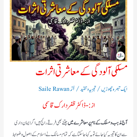
مسلکی آلودگی کے معاشرتی اثرات
/
/ از
ایک تبصرہ چھوڑیں
تجزیہ و تنقید
Saile Rawan
از:- ڈاکٹر ظفردارک قاسمی
آج مذہب و مسلک کے نام پر معاشرے میں
جتنے بھی فرقے رائج ہیں اگر ایمان داری
سے ان کا تجزیہ کیا جائے تو یہ کہا جاسکتا ہے کہ تمام مسالک نے اسلام کے اصول و ضوابط