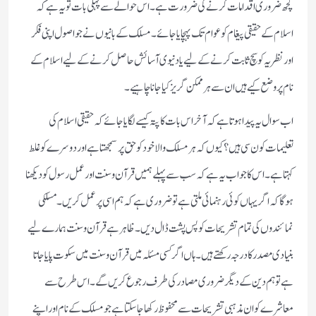
کچھ ضروری اقدامات کرنے کی ضرورت ہے ۔ اس حوالے سے پہلی بات تو یہ ہے کہ
اسلام کے حقیقی پیغام کو عوام تک پہچایا جائے ۔ مسلک کے بانیوں نے جو اصول اپنی فکر
اور نظریہ کو سچ ثابت کرنے کے لیے یا دنیوی آسائش حاصل کرنے کے لیے اسلام کے
نام پر وضع کیے ہیں ان سے ہر ممکن گریز کیا جانا چاہیے ۔
اب سوال یہ پیدا ہوتا ہے کہ آخر اس بات کا پتہ کیسے لگایا جائے کہ حقیقی اسلام کی
تعلیمات کون سی ہیں ؟ کیوں کہ ہر مسلک والا خود کو حق پر سمجھتا ہے اور دوسرے کو غلط
کہتا ہے ۔ اس کا جواب یہ ہے کہ سب سے پہلے ہمیں قرآن و سنت اور عمل رسول کو دیکھنا
ہوگا کہ اگر یہاں کوئی رہنمائی ملتی ہے تو ضروری ہے کہ ہم اسی پر عمل کریں۔ مسلکی
نمائندوں کی تمام تشریحات کو پس پشت ڈال دیں ۔ ظاہر ہے قرآن و سنت ہمارے لیے
بنیادی مصدر کا درجہ رکھتے ہیں ۔ ہاں اگر کسی مسئلہ میں قرآن و سنت میں سکوت پایا جاتا
ہے تو ہم دین کے دیگر ضروری مصادر کی طرف رجوع کریں گے ۔ اس طرح سے
معاشرے کو ان مذہبی تشریحات سے محفوظ رکھا جاسکتا ہے جو مسلک کے نام اور اپنے