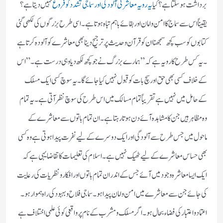
برداشت ہوسکتا ہے ؟ کیا
یہ رویہ معاشرتی آلودگی اور سماجی تشدد کو فروغ
نہیں دیتا ہے ؟
یقیناً اس سے سماج کا امن و امان اور بقائے باہم تباہ ہوتا ہے ۔ اسی طرح بزرگوں کی لکھی گئی
کتابوں کو سب کچھ سمجھنا ان کو قرآن و حدیث پر ترجیح دینا بھی معاشرے کو آلودہ کرتا ہے
۔ یہ کس طرح کا رویہ ہے کہ ” ہمارے بزرگ نے جو کچھ لکھ دیا وہی درست ہے۔” اس
کے خلاف کسی بھی حق اور سچ بات کو قبول نہیں کیا جائے گا ۔ یہ سوچ کسی ایک مسلک
کے حامل میں نہیں ہے تقریباً تمام مسالک میں اس طرح کی سوچ نظر آتی ہے ۔ یہ تمام
وہ مظاہر ہیں جن کا مشاہدہ آئے دن ہوتا رہتا ہے ۔ ان تمام باتوں سے معاشرے کے
ماحول میں جس طرح سے آلودگی اور ایک دوسرے کے لیے نفرت پیدا ہوتی ہے وہ کسی
بھی حساس معاشرے کے لیے ٹھیک نہیں ہے ۔ اسلام کی تعلیمات کا تقاضا یہی ہے کہ
ایک ایسا معاشرہ وجود میں آئے جس کے اندر ان تمام باتوں اور افکار و نظریات کی رعایت
کی جائے جن سے معاشرے میں امن و امان پیدا ہو ۔ سماجی فلاح و بہبود کی راہ ہموار ہو ۔
اعتماد و اعتبار کی فضاء بحال ہو ۔ اگر مسلک و مشرب کے نام پر واقعی کوئی علمی اختلاف ہے