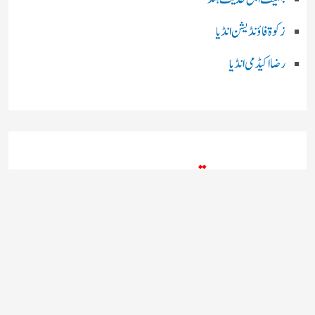
زکوۃ فاؤنڈیشن انڈیا
رضا اکیڈمی انڈیا
چند اہم بھارتی اخبارات
روز نامہ ’’ دعوت نیوز ڈاٹ نٹ‘‘
روزنامہ ’’ منصف‘‘ حیدر آباد
روزنامہ ’’ انقلاب‘‘ لکھنؤ