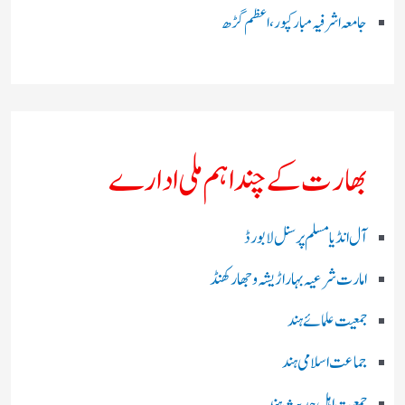
جامعہ اشرفیہ مبارکپور،اعظم گڑھ
بھارت کے چند اہم ملی ادارے
آل انڈیا مسلم پرسنل لا بورڈ
امارت شرعیہ بہار اڑیشہ و جھارکھنڈ
جمعیت علمائے ہند
جماعت اسلامی ہند
جمعیت اہل حدیث ہند