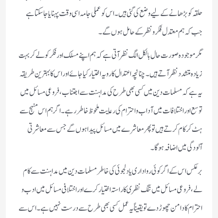
حلقہ کو بڑھانے کے لیے وضع کی گئی ہیں ۔ اس کو عملی جامہ اسی وقت پہنایا جاسکتا ہے
جب کہ ہم معتدل فکر و نظر کے حامل ہوں گے ۔
مگر موجودہ صورت حال بالکل الگ نظر آتی ہے کہ ہم اپنے مسلک اور فکر کو لے کر بہت
زیادہ متشدد نظر آتے ہیں ۔ چنانچہ اعتدال کا رویہ اختیار کیا جائے اور اس کا بہترین طریقہ
یہ ہے کہ مسلمات دین میں کسی بھی طرح کی مداہنت سے اجتناب ، فروعی مسائل میں
توسع اور اختلافات میں آداب و احترام کی رعایت ملحوظ خاطر رہے ۔ اگر ہم اس منہج سے
ہٹ کر کام کرتے ہیں تو پھر معاشرے میں مسائل پیدا ہوں گے جس سے معاشرتی
آلودگی میں اضافہ ہوگا۔
برعکس اس کے اگر کوئی رواداری یا دلجوئی کی خاطر مسلمات دین میں مداہنت سے کام
لے، فروعی مسائل میں تنگ نظری کا راستہ اختیار کرے اور اختلافی مسائل میں ادب و
احترام کا دامن چھوڑ دے تو یقیناً یہ عمل کسی بھی طرح سے درست نہیں ہے ۔ اس سے