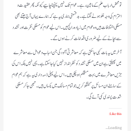
تو محض ارباب علم کے مابین رہے۔ عوام تک نہیں پہنچنا چاہیے کیونکہ پھر عقیدت و
احترام کی وجہ غلو ہونے لگتا ہے۔ بدقسمتی ہماری یہ ہے کہ ہمارے یہاں آج جتنے بھی
مسلکی اختلافات ہیں وہ عوام میں زیادہ رائج ہیں ۔ اس لیے عوام کو مسلکی نفرت اور تشدد
سے بچانے کے لیے ضروری اقدامات کرنے ہوں گے ۔
آخر میں یہ بات کہی جاسکتی ہے کہ معاشرتی آلودگی جن اسباب و عوامل سے معاشرے
میں پھیلتی ہے ان میں مسلکی تشدد کو نظر انداز نہیں کیا جاسکتا ہے ۔ یہی نہیں بلکہ اس کی
جڑیں معاشرے میں بہت مستحکم ہو چکی ہیں ۔ اس لیے پہلی ذمہ داری یہ ہے کہ ہم عوام
کے سامنے ان مسائل پر گفتگو کریں جو تمام مسالک میں یکساں ہیں ۔ تبھی جاکر مسلکی
شدت پسندی کمی آئے گی۔
Like this:
Loading...