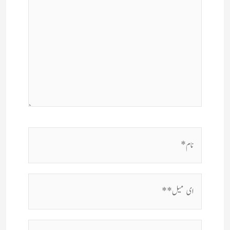
نام*
ای
میل**
ویب