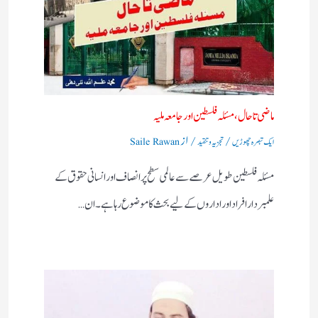
ماضی تا حال، مسئلہ فلسطین اور جامعہ ملیہ
/
/ از
ایک تبصرہ چھوڑیں
تجزیہ و تنقید
Saile Rawan
مسئلہ فلسطین طویل عرصے سے عالمی سطح پر انصاف اور انسانی حقوق کے
علمبردار افراد اور اداروں کے لیے بحث کا موضوع رہا ہے۔ ان…