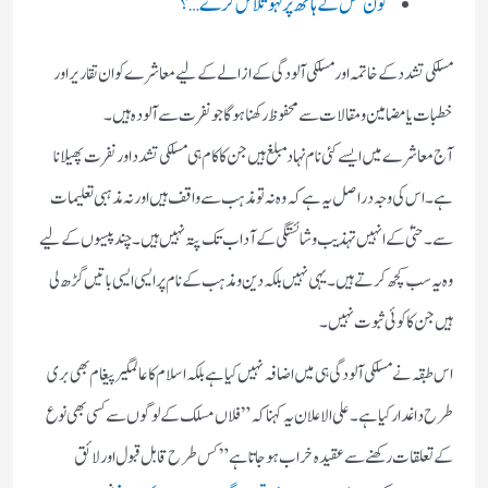
کون کس کے ہاتھ پر لہو تلاش کرے…؟
مسلکی تشدد کے خاتمہ اور مسلکی آلودگی کے ازالے کے لیے معاشرے کو ان تقاریر اور
خطبات یا مضامین و مقالات سے محفوظ رکھنا ہوگا جو نفرت سے آلودہ ہیں۔
آج معاشرے میں ایسے کئی نام نہاد مبلغ ہیں جن کا کام ہی مسلکی تشدد اور نفرت پھیلانا
ہے ۔ اس کی وجہ در اصل یہ ہے کہ وہ نہ تو مذہب سے واقف ہیں اور نہ مذہبی تعلیمات
سے ۔ حتیٰ کے انہیں تہذیب و شائستگی کے آداب تک پتہ نہیں ہیں ۔ چند پیسوں کے لیے
وہ یہ سب کچھ کرتے ہیں ۔ یہی نہیں بلکہ دین و مذہب کے نام پر ایسی ایسی باتیں گڑھ لی
ہیں جن کا کوئی ثبوت نہیں ۔
اس طبقہ نے مسلکی آلودگی ہی میں اضافہ نہیں کیا ہے بلکہ اسلام کا عالمگیر پیغام بھی بری
طرح داغدار کیا ہے ۔ علی الاعلان یہ کہنا کہ ” فلاں مسلک کے لوگوں سے کسی بھی نوع
کے تعلقات رکھنے سے عقیدہ خراب ہو جاتا ہے” کس طرح قابل قبول اور لائق