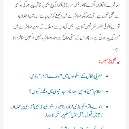
معاشرے کا توازن بگڑے گا اور جس طرح کی آلودگی یا باہمی پرخاش پیدا ہوگی وہ کسی
سے مخفی نہیں ہے ۔ آج جو کچھ معاشرے میں دیکھنے کو مل رہا ہے اس میں اعتدال و
توازن کا کوئی عنصر نظر نہیں آتا ہے ۔ جس کی وجہ سے مسلک کے نام پر معاشرے میں
آلودگی پیدا ہوتی ہے اور پھر اس کے منفی نتائج سے ہمارا معاشرہ کہیں نہ کہیں متاثر ہوتا
ہے ۔
یہ بھی پڑھیں:
مغربی بنگال کے اسکولوں میں "وندے ماترم” لازمی
اسلام امن کا دین ہے، پھر عہد نبوی میں جنگ کیوں؟
وندے ماترم کو لازمی قرار دینا غیر دستوری، مذہبی آزادی پر حملہ اور
ناقابلِ قبول:آل انڈیا مسلم پرسنل لا بورڈ