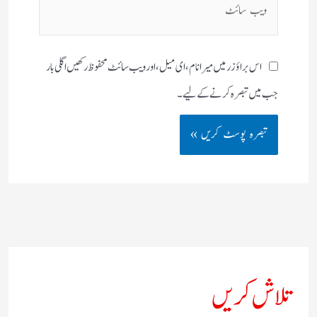
سائٹ
اس براؤزر میں میرا نام، ای میل، اور ویب سائٹ محفوظ رکھیں اگلی بار
جب میں تبصرہ کرنے کےلیے۔
تلاش کریں