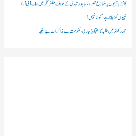
کانوڑ یاتریوں پر متنازع تبصرہ، ساجد رشیدی کے خلاف مظفرنگر میں ایف آئی آر؟
بچیوں کو بچانا ہے، گنوانا نہیں!
جھارکھنڈ میں طلبہ کا احتجاج جاری، حکومت سے مذاکرات بے نتیجہ