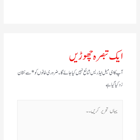
ایک تبصرہ چھوڑیں
آپ کا ای میل ایڈریس شائع نہیں کیا جائے گا۔
ضروری خانوں کو
*
سے نشان
زد کیا گیا ہے
یہاں
تحریر
کریں۔۔