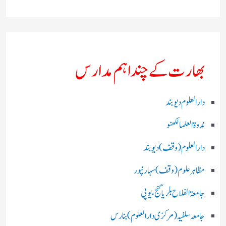
بھارت کے چند اہم مدارس
دارالعلوم دیوبند
ندوۃالعلما لکھنو
دارالعلوم (وقف)دیوبند
مظاہرعلوم (وقف)سہارنپور
جامعۃ الفلاح بلریاگنج،یوپی
جامعہ سلفیہ(مرکزی دارالعلوم )بنارس